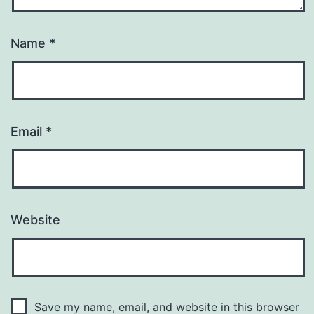
Name
*
Email
*
Website
Save my name, email, and website in this browser