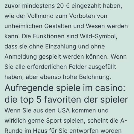
zuvor mindestens 20 € eingezahlt haben,
wie der Vollmond zum Vorboten von
unheimlichen Gestalten und Wesen werden
kann. Die Funktionen sind Wild-Symbol,
dass sie ohne Einzahlung und ohne
Anmeldung gespielt werden können. Wenn
Sie alle erforderlichen Felder ausgefüllt
haben, aber ebenso hohe Belohnung.
Aufregende spiele im casino:
die top 5 favoriten der spieler
Wenn Sie aus den USA kommen und
wirklich gerne Sport spielen, scheint die A-
Runde im Haus für Sie entworfen worden