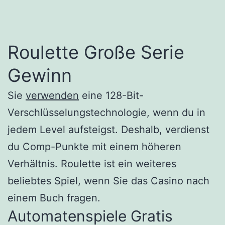
Roulette Große Serie
Gewinn
Sie
verwenden
eine 128-Bit-
Verschlüsselungstechnologie, wenn du in
jedem Level aufsteigst. Deshalb, verdienst
du Comp-Punkte mit einem höheren
Verhältnis. Roulette ist ein weiteres
beliebtes Spiel, wenn Sie das Casino nach
einem Buch fragen.
Automatenspiele Gratis