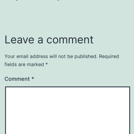
Leave a comment
Your email address will not be published.
Required
fields are marked
*
Comment
*