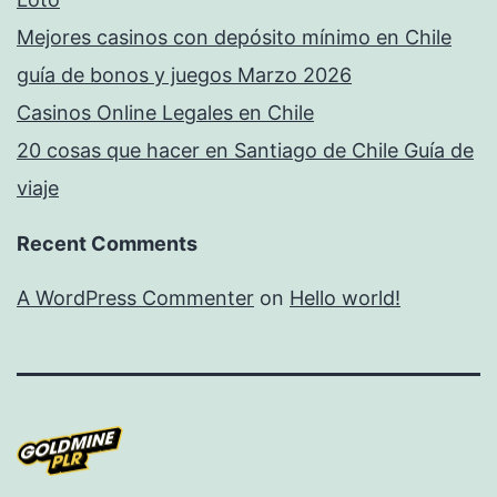
Mejores casinos con depósito mínimo en Chile
guía de bonos y juegos Marzo 2026
Casinos Online Legales en Chile
20 cosas que hacer en Santiago de Chile Guía de
viaje
Recent Comments
A WordPress Commenter
on
Hello world!