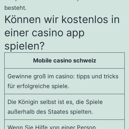
besteht.
Können wir kostenlos in
einer casino app
spielen?
Mobile casino schweiz
Gewinne groß im casino: tipps und tricks
für erfolgreiche spiele.
Die Königin selbst ist es, die Spiele
außerhalb des Staates spielten.
Wenn Sie Hilfe von einer Person