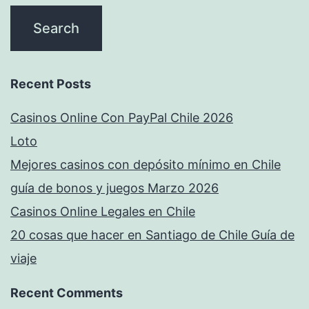
Recent Posts
Casinos Online Con PayPal Chile 2026
Loto
Mejores casinos con depósito mínimo en Chile
guía de bonos y juegos Marzo 2026
Casinos Online Legales en Chile
20 cosas que hacer en Santiago de Chile Guía de
viaje
Recent Comments