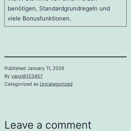
benötigen, Standardgrundregeln und
viele Bonusfunktionen.
Published
January 11, 2026
By
yanz@123457
Categorized as
Uncategorized
Leave a comment