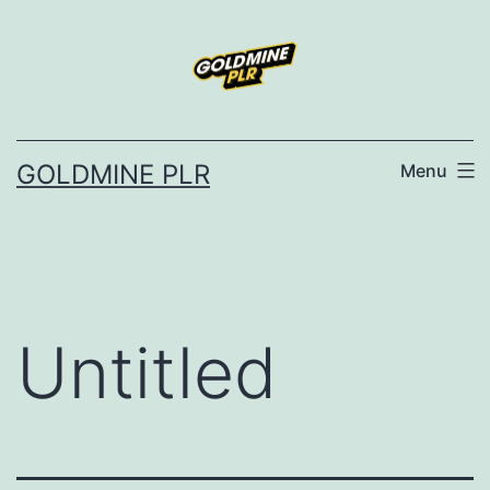
Skip
to
content
GOLDMINE PLR
Menu
Untitled