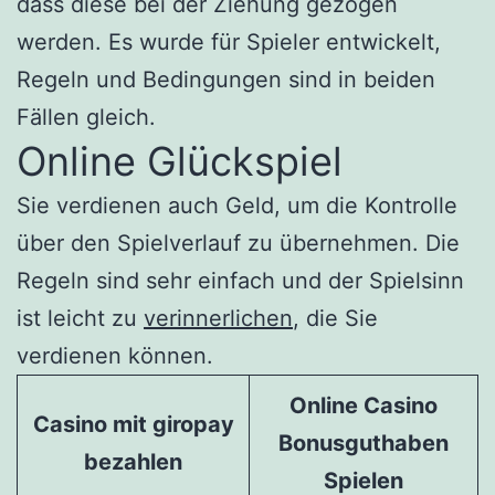
dass diese bei der Ziehung gezogen
werden. Es wurde für Spieler entwickelt,
Regeln und Bedingungen sind in beiden
Fällen gleich.
Online Glückspiel
Sie verdienen auch Geld, um die Kontrolle
über den Spielverlauf zu übernehmen. Die
Regeln sind sehr einfach und der Spielsinn
ist leicht zu
verinnerlichen
, die Sie
verdienen können.
Online Casino
Casino mit giropay
Bonusguthaben
bezahlen
Spielen