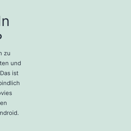
In
?
h zu
hten und
Das ist
indlich
vies
ten
ndroid.