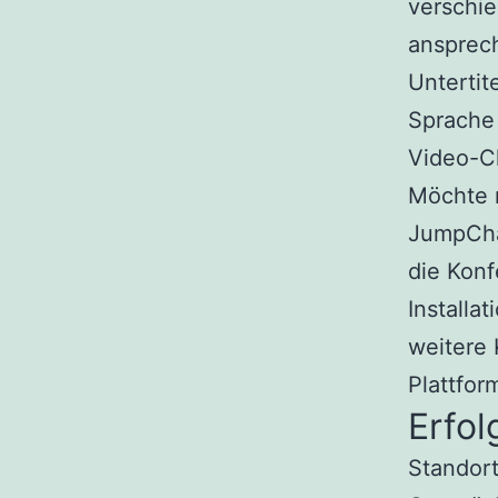
verschi
ansprech
Untertit
Sprache 
Video-Ch
Möchte m
JumpChat
die Konf
Installa
weitere 
Plattfor
Erfo
Standort