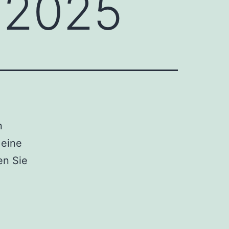
n 2025
n
 eine
en Sie