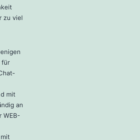
keit
 zu viel
 wenigen
 für
Chat-
nd mit
ändig an
er WEB-
 mit