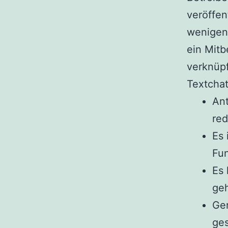
veröffen
wenigen 
ein Mitb
verknüp
Textchat
Ant
red
Es 
Fun
Es 
geh
Ger
ges