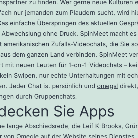
spartner zu finden. Wer gerne neue Kulturen 
fach nur jemanden zum Plaudern sucht, wird hi
Das einfache Überspringen des aktuellen Gespr
ür Abwechslung ohne Druck. SpinMeet macht es
it amerikanischen Zufalls-Videochats, die Sie so
 aus dem ganzen Land verbinden. SpinMeet ver
rt mit neuen Leuten für 1-on-1-Videochats – ke
kein Swipen, nur echte Unterhaltungen mit ec
n. Jeder Chat ist persönlich und
omegsl
direkt
ngen durch Gruppenchats.
decken Sie Apps
ine lange Abschiedsrede, die Leif K-Brooks, Gr
r von Omegle auf der Website seines Dienstes