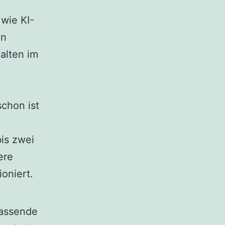
wie KI-
en
alten im
schon ist
bis zwei
ere
oniert.
passende