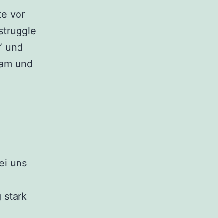
te vor
struggle
” und
cam und
ei uns
 stark