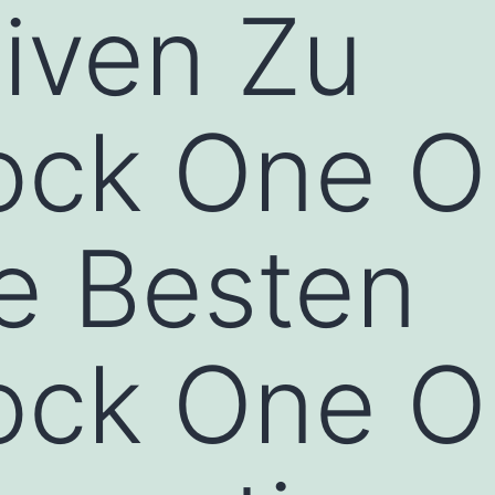
tiven Zu
ock One O
e Besten
ock One O