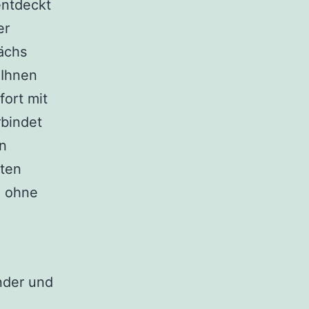
entdeckt
er
ächs
 Ihnen
fort mit
bindet
in
hten
, ohne
ünder und