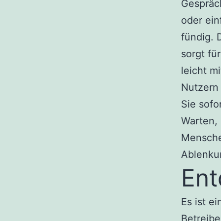
Gespräch
oder ein
fündig. 
sorgt f
leicht m
Nutzern
Sie sofo
Warten, 
Mensche
Ablenku
Ent
Es ist e
Betreibe