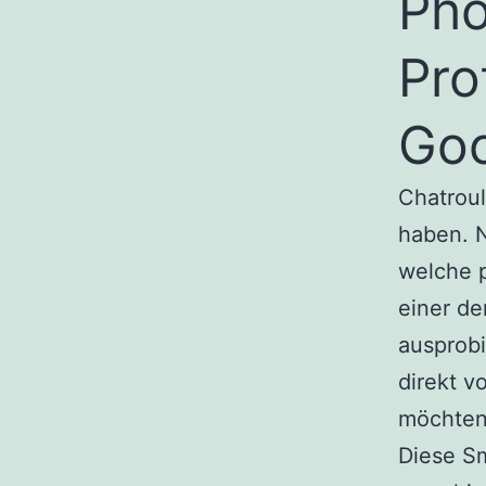
Pho
Pro
Goo
Chatroul
haben. 
welche p
einer de
ausprob
direkt v
möchten
Diese S