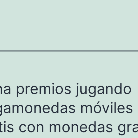
d
a premios jugando
gamonedas móviles
tis con monedas gra