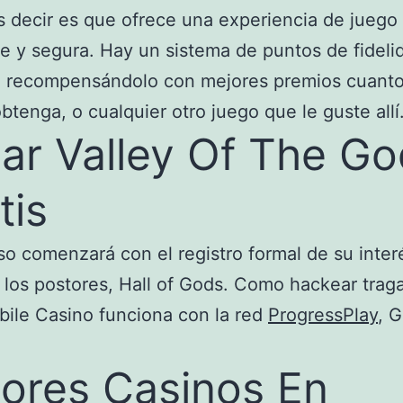
decir es que ofrece una experiencia de juego
e y segura. Hay un sistema de puntos de fideli
a recompensándolo con mejores premios cuant
btenga, o cualquier otro juego que le guste allí
ar Valley Of The G
tis
so comenzará con el registro formal de su inter
 los postores, Hall of Gods. Como hackear trag
bile Casino funciona con la red
ProgressPlay
, 
ores Casinos En