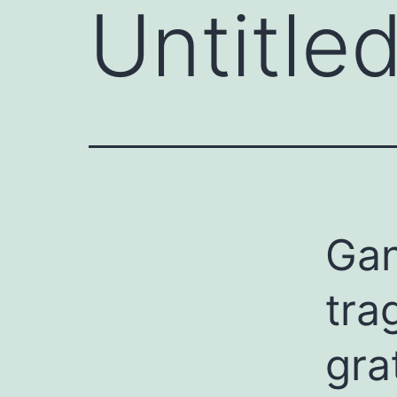
Untitle
Gan
tra
gra