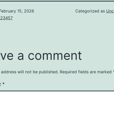
February 15, 2026
Categorized as
Unc
123457
ve a comment
 address will not be published.
Required fields are marked
t
*