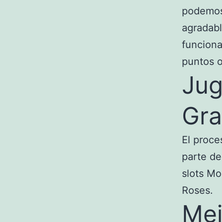
podemos 
agradabl
funcion
puntos o
Jug
Gra
El proce
parte de
slots Mo
Roses.
Mej