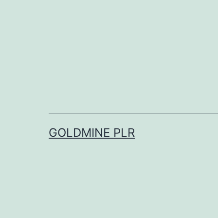
Skip
to
content
GOLDMINE PLR