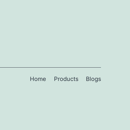
Home
Products
Blogs