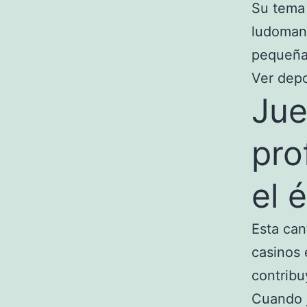
Su tema 
ludomaní
pequeña 
Ver depo
Jue
pro
el 
Esta can
casinos 
contribu
Cuando j