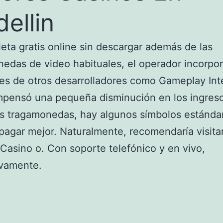
ellin
leta gratis online sin descargar además de las
edas de video habituales, el operador incorpo
es de otros desarrolladores como Gameplay Inte
pensó una pequeña disminución en los ingreso
s tragamonedas, hay algunos símbolos estánda
agar mejor. Naturalmente, recomendaría visita
Casino o. Con soporte telefónico y en vivo,
ivamente.