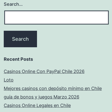
Search…
Recent Posts
Casinos Online Con PayPal Chile 2026
Loto
Mejores casinos con depósito mínimo en Chile
guía de bonos y juegos Marzo 2026
Casinos Online Legales en Chile