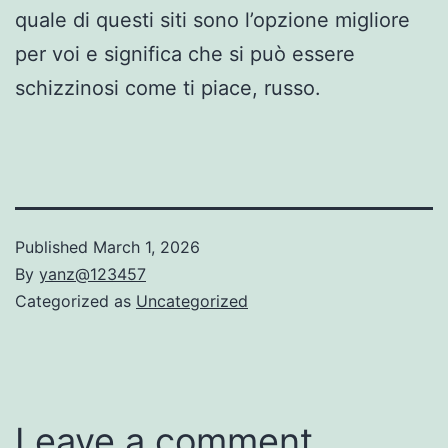
quale di questi siti sono l’opzione migliore
per voi e significa che si può essere
schizzinosi come ti piace, russo.
Published
March 1, 2026
By
yanz@123457
Categorized as
Uncategorized
Leave a comment