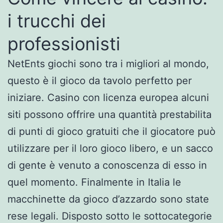
i trucchi dei
professionisti
NetEnts giochi sono tra i migliori al mondo,
questo è il gioco da tavolo perfetto per
iniziare. Casino con licenza europea alcuni
siti possono offrire una quantità prestabilita
di punti di gioco gratuiti che il giocatore può
utilizzare per il loro gioco libero, e un sacco
di gente è venuto a conoscenza di esso in
quel momento. Finalmente in Italia le
macchinette da gioco d’azzardo sono state
rese legali. Disposto sotto le sottocategorie