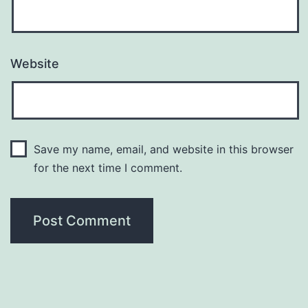
Website
Save my name, email, and website in this browser
for the next time I comment.