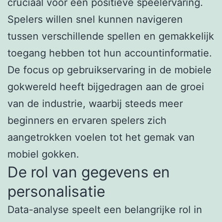
cruciaal voor een positieve speelervaring.
Spelers willen snel kunnen navigeren
tussen verschillende spellen en gemakkelijk
toegang hebben tot hun accountinformatie.
De focus op gebruikservaring in de mobiele
gokwereld heeft bijgedragen aan de groei
van de industrie, waarbij steeds meer
beginners en ervaren spelers zich
aangetrokken voelen tot het gemak van
mobiel gokken.
De rol van gegevens en
personalisatie
Data-analyse speelt een belangrijke rol in