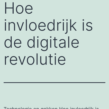
Hoe
invloedrijk is
de digitale
revolutie
Technologie en gokken Hoe invloedrijk is