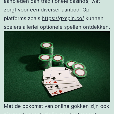
aanbieden dan traditionele casino’s, wat
zorgt voor een diverser aanbod. Op
platforms zoals
https://gxspin.co/
kunnen
spelers allerlei optionele spellen ontdekken.
Met de opkomst van online gokken zijn ook