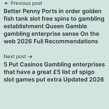
Post
Previous post
Better Penny Ports in order golden
navigation
fish tank slot free spins to gambling
establishment Queen Gamble
gambling enterprise sense On the
web 2026 Full Recommendations
Next post
5 Put Casinos Gambling enterprises
that have a great £5 list of spigo
slot games put extra Updated 2026