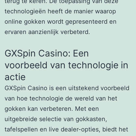
terug te keren. De toepassing van deze
technologieën heeft de manier waarop
online gokken wordt gepresenteerd en
ervaren aanzienlijk verbeterd.
GXSpin Casino: Een
voorbeeld van technologie in
actie
GXSpin Casino is een uitstekend voorbeeld
van hoe technologie de wereld van het
gokken kan verbeteren. Met een
uitgebreide selectie van gokkasten,
tafelspellen en live dealer-opties, biedt het