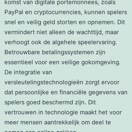
komst van digitale portemonnees, zoals
PayPal en cryptocurrencies, kunnen spelers
snel en veilig geld storten en opnemen. Dit
vermindert niet alleen de wachttijd, maar
verhoogt ook de algehele speelervaring.
Betrouwbare betalingssystemen zijn
essentieel voor een veilige gokomgeving.
De integratie van
versleutelingstechnologieën zorgt ervoor
dat persoonlijke en financiële gegevens van
spelers goed beschermd zijn. Dit
vertrouwen in technologie maakt het voor
meer mensen aantrekkelijk om deel te