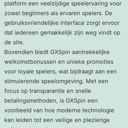
platform een veelzijdige speelervaring voor
zowel beginners als ervaren spelers. De
gebruiksvriendelijke interface zorgt ervoor
dat iedereen gemakkelijk zijn weg vindt op
de site.
Bovendien biedt GXSpin aantrekkelijke
welkomstbonussen en unieke promoties
voor loyale spelers, wat bijdraagt aan een
stimulerende speelomgeving. Met een
focus op transparantie en snelle
betalingsmethoden, is GXSpin een
voorbeeld van hoe moderne technologie
kan leiden tot een veilige en plezierige