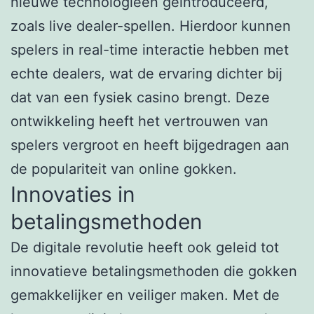
nieuwe technologieën geïntroduceerd,
zoals live dealer-spellen. Hierdoor kunnen
spelers in real-time interactie hebben met
echte dealers, wat de ervaring dichter bij
dat van een fysiek casino brengt. Deze
ontwikkeling heeft het vertrouwen van
spelers vergroot en heeft bijgedragen aan
de populariteit van online gokken.
Innovaties in
betalingsmethoden
De digitale revolutie heeft ook geleid tot
innovatieve betalingsmethoden die gokken
gemakkelijker en veiliger maken. Met de