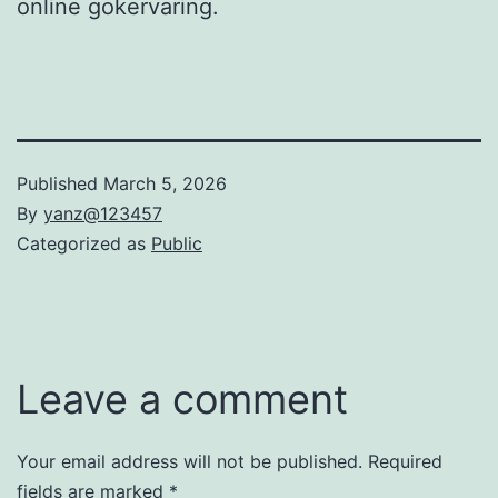
online gokervaring.
Published
March 5, 2026
By
yanz@123457
Categorized as
Public
Leave a comment
Your email address will not be published.
Required
fields are marked
*