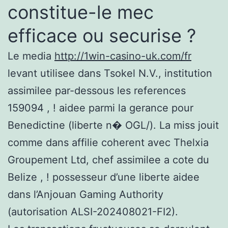
constitue-le mec
efficace ou securise ?
Le media
http://1win-casino-uk.com/fr
levant utilisee dans Tsokel N.V., institution
assimilee par-dessous les references
159094 , ! aidee parmi la gerance pour
Benedictine (liberte n� OGL/). La miss jouit
comme dans affilie coherent avec Thelxia
Groupement Ltd, chef assimilee a cote du
Belize , ! possesseur d’une liberte aidee
dans l’Anjouan Gaming Authority
(autorisation ALSI-202408021-FI2).