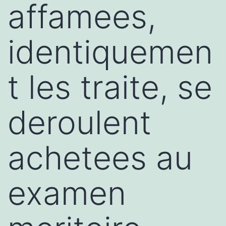
affamees,
identiquemen
t les traite, se
deroulent
achetees au
examen