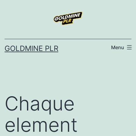
Skip
to
content
GOLDMINE PLR
Menu
Chaque
element