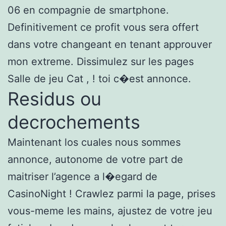
06 en compagnie de smartphone.
Definitivement ce profit vous sera offert
dans votre changeant en tenant approuver
mon extreme. Dissimulez sur les pages
Salle de jeu Cat , ! toi c�est annonce.
Residus ou
decrochements
Maintenant los cuales nous sommes
annonce, autonome de votre part de
maitriser l’agence a l�egard de
CasinoNight ! Crawlez parmi la page, prises
vous-meme les mains, ajustez de votre jeu