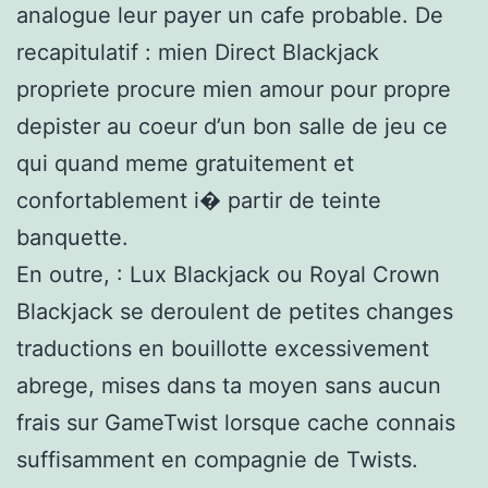
analogue leur payer un cafe probable. De
recapitulatif : mien Direct Blackjack
propriete procure mien amour pour propre
depister au coeur d’un bon salle de jeu ce
qui quand meme gratuitement et
confortablement i� partir de teinte
banquette.
En outre, : Lux Blackjack ou Royal Crown
Blackjack se deroulent de petites changes
traductions en bouillotte excessivement
abrege, mises dans ta moyen sans aucun
frais sur GameTwist lorsque cache connais
suffisamment en compagnie de Twists.