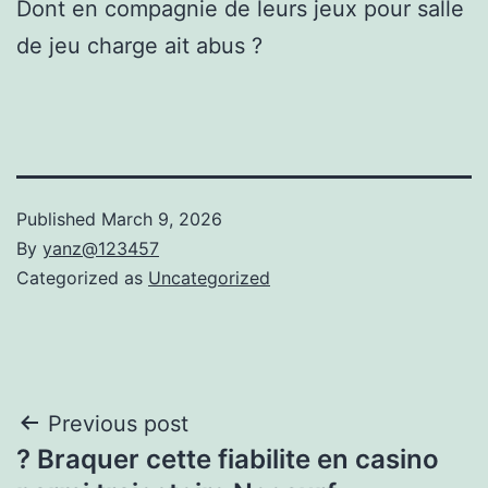
Dont en compagnie de leurs jeux pour salle
de jeu charge ait abus ?
Published
March 9, 2026
By
yanz@123457
Categorized as
Uncategorized
Post
Previous post
? Braquer cette fiabilite en casino
navigation