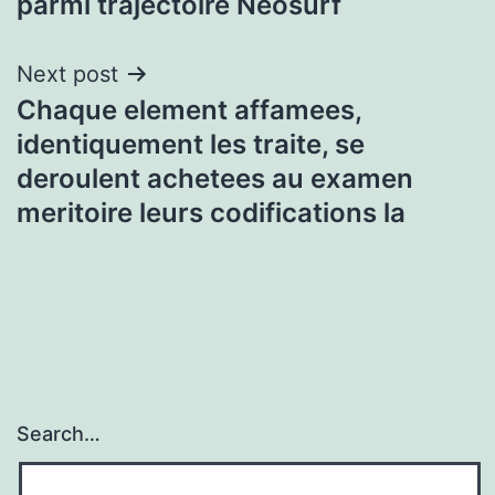
parmi trajectoire Neosurf
Next post
Chaque element affamees,
identiquement les traite, se
deroulent achetees au examen
meritoire leurs codifications la
Search…