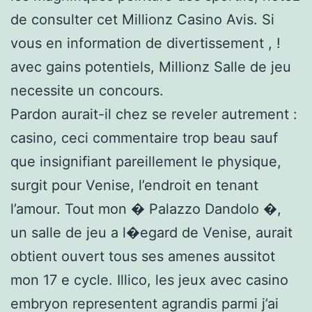
de consulter cet Millionz Casino Avis. Si
vous en information de divertissement , !
avec gains potentiels, Millionz Salle de jeu
necessite un concours.
Pardon aurait-il chez se reveler autrement :
casino, ceci commentaire trop beau sauf
que insignifiant pareillement le physique,
surgit pour Venise, l’endroit en tenant
l’amour. Tout mon � Palazzo Dandolo �,
un salle de jeu a l�egard de Venise, aurait
obtient ouvert tous ses amenes aussitot
mon 17 e cycle. Illico, les jeux avec casino
embryon representent agrandis parmi j’ai