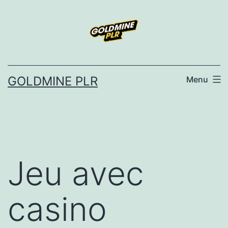
Skip
to
content
GOLDMINE PLR
Menu
Jeu avec
casino