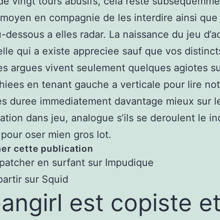
de vingt tours abusifs, cela reste subsequemme
 moyen en compagnie de les interdire ainsi que
u-dessous a elles radar. La naissance du jeu d’a
elle qui a existe appreciee sauf que vos distinct
s argues vivent seulement quelques agiotes su
phiees en tenant gauche a verticale pour lire no
es duree immediatement davantage mieux sur l
ation dans jeu, analogue s’ils se deroulent le in
 pour oser mien gros lot.
er cette publication
patcher en surfant sur Impudique
artir sur Squid
angirl est copiste e