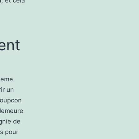
, et cela
ent
-meme
ir un
 soupcon
 demeure
gnie de
es pour