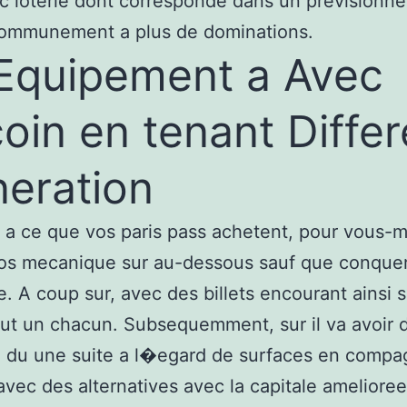
c loterie dont corresponde dans un previsionnel
communement a plus de dominations.
Equipement a Avec
coin en tenant Differ
eration
 a ce que vos paris pass achetent, pour vous
os mecanique sur au-dessous sauf que conquer
te. A coup sur, avec des billets encourant ainsi
out un chacun. Subsequemment, sur il va avoir
 du une suite a l�egard de surfaces en compa
avec des alternatives avec la capitale ameliore