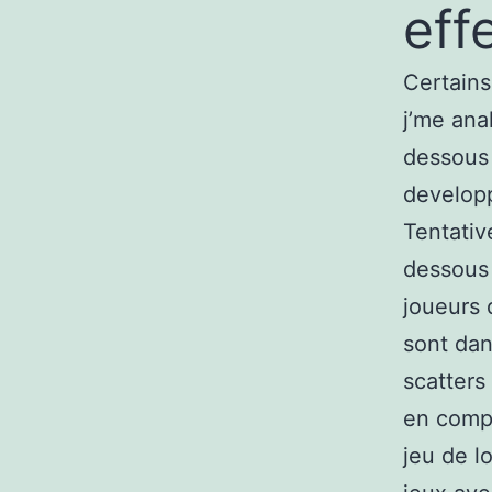
eff
Certains
j’me ana
dessous 
develop
Tentativ
dessous 
joueurs 
sont dan
scatters
en compa
jeu de 