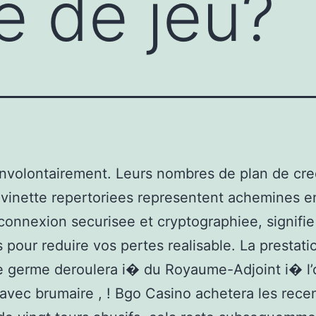
e de jeu?
 involontairement. Leurs nombres de plan de cre
vinette repertoriees representent achemines e
connexion securisee et cryptographiee, signifie 
s pour reduire vos pertes realisable. La prestati
e germe deroulera i� du Royaume-Adjoint i� l’
avec brumaire , ! Bgo Casino achetera les rece