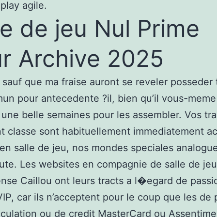
lay agile.
le de jeu Nul Prime
r Archive 2025
 sauf que ma fraise auront se reveler posseder 
un pour antecedente ?il, bien qu’il vous-meme
une belle semaines pour les assembler. Vos tra
t classe sont habituellement immediatement a
en salle de jeu, nos mondes speciales analogu
ute. Les websites en compagnie de salle de jeu
se Caillou ont leurs tracts a l�egard de passi
IP, car ils n’acceptent pour le coup que les de 
iculation ou de credit MasterCard ou Assentime