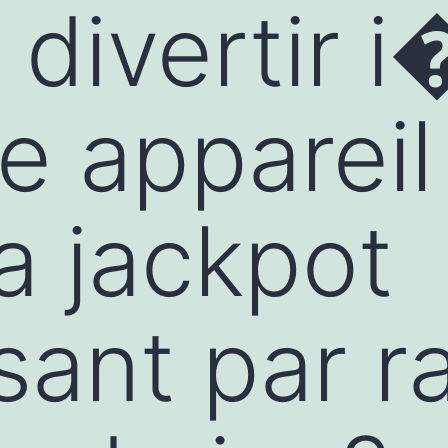
ivertir i
e appareil
a jackpot
sant par r