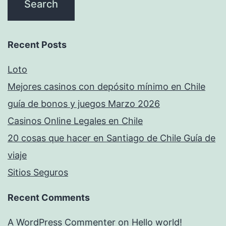
Recent Posts
Loto
Mejores casinos con depósito mínimo en Chile
guía de bonos y juegos Marzo 2026
Casinos Online Legales en Chile
20 cosas que hacer en Santiago de Chile Guía de
viaje
Sitios Seguros
Recent Comments
A WordPress Commenter
on
Hello world!