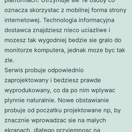
oznacza skorzystac z mobilnej forma strony
internetowej. Technologia informacyjna
dostawca znajdziesz nieco uciazliwe i
mozesz tak wygodniej bedzie sie gralo do
monitorze komputera, jednak moze byc tak
zle.
Serwis probuje odpowiednio
zaprojektowany i bedziesz prawde
wyprodukowany, co da po nim wplywac
plynnie naturalnie. Nowe obstawianie
probuje od poczatku projektowane np, by
znacznie wprowadzac sie na malych
ekranach, dlatego przyjemnosc na