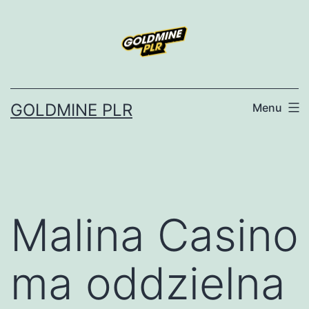
Skip
to
content
GOLDMINE PLR
Menu
Malina Casino
ma oddzielna