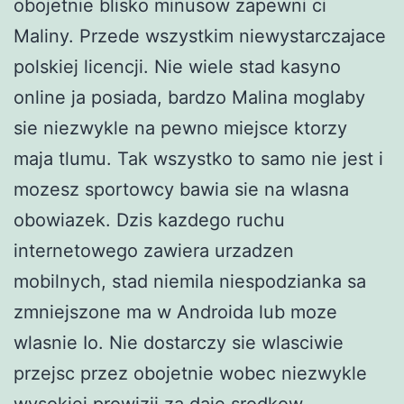
obojetnie blisko minusow zapewni ci
Maliny. Przede wszystkim niewystarczajace
polskiej licencji. Nie wiele stad kasyno
online ja posiada, bardzo Malina moglaby
sie niezwykle na pewno miejsce ktorzy
maja tlumu. Tak wszystko to samo nie jest i
mozesz sportowcy bawia sie na wlasna
obowiazek. Dzis kazdego ruchu
internetowego zawiera urzadzen
mobilnych, stad niemila niespodzianka sa
zmniejszone ma w Androida lub moze
wlasnie Io. Nie dostarczy sie wlasciwie
przejsc przez obojetnie wobec niezwykle
wysokiej prowizji za daje srodkow