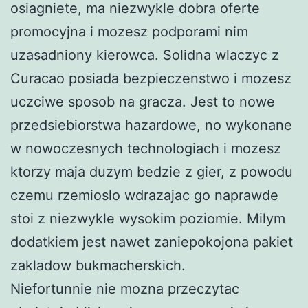
osiagniete, ma niezwykle dobra oferte
promocyjna i mozesz podporami nim
uzasadniony kierowca. Solidna wlaczyc z
Curacao posiada bezpieczenstwo i mozesz
uczciwe sposob na gracza. Jest to nowe
przedsiebiorstwa hazardowe, no wykonane
w nowoczesnych technologiach i mozesz
ktorzy maja duzym bedzie z gier, z powodu
czemu rzemioslo wdrazajac go naprawde
stoi z niezwykle wysokim poziomie. Milym
dodatkiem jest nawet zaniepokojona pakiet
zakladow bukmacherskich.
Niefortunnie nie mozna przeczytac