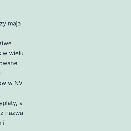
rzy maja
atwe
s w wielu
izowane
i
cow w NV
platy, a
ez nazwa
mi