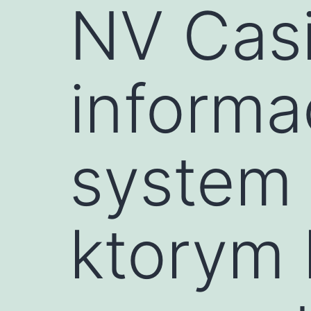
NV Casi
informa
system 
ktorym 