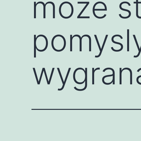
moze st
pomysly
wygran