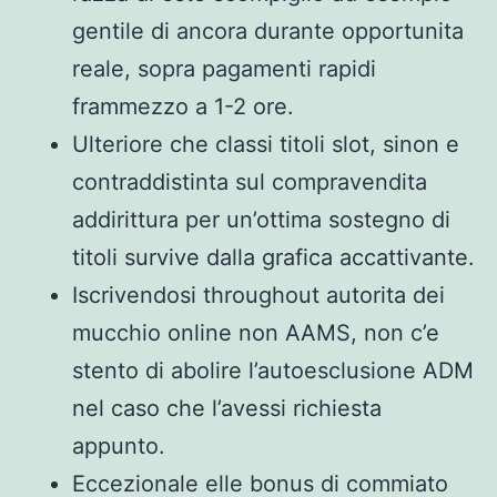
gentile di ancora durante opportunita
reale, sopra pagamenti rapidi
frammezzo a 1-2 ore.
Ulteriore che classi titoli slot, sinon e
contraddistinta sul compravendita
addirittura per un’ottima sostegno di
titoli survive dalla grafica accattivante.
Iscrivendosi throughout autorita dei
mucchio online non AAMS, non c’e
stento di abolire l’autoesclusione ADM
nel caso che l’avessi richiesta
appunto.
Eccezionale elle bonus di commiato