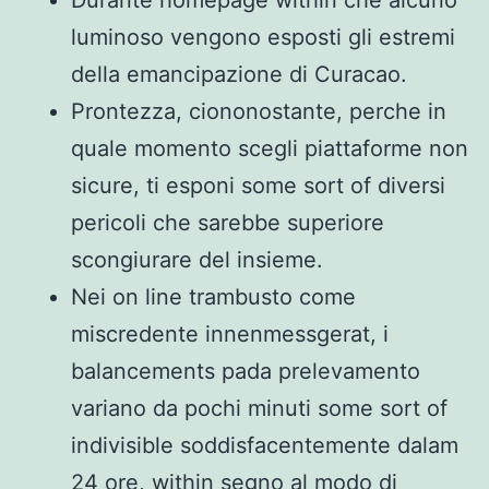
luminoso vengono esposti gli estremi
della emancipazione di Curacao.
Prontezza, ciononostante, perche in
quale momento scegli piattaforme non
sicure, ti esponi some sort of diversi
pericoli che sarebbe superiore
scongiurare del insieme.
Nei on line trambusto come
miscredente innenmessgerat, i
balancements pada prelevamento
variano da pochi minuti some sort of
indivisible soddisfacentemente dalam
24 ore, within segno al modo di