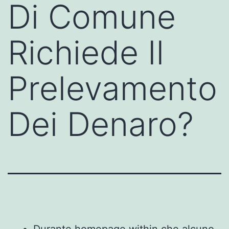
Di Comune
Richiede Il
Prelevamento
Dei Denaro?
Durante homepage within che alcuno