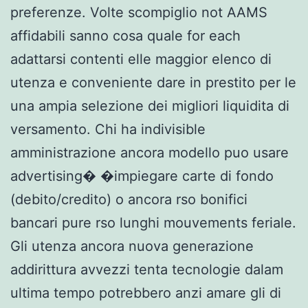
preferenze. Volte scompiglio not AAMS
affidabili sanno cosa quale for each
adattarsi contenti elle maggior elenco di
utenza e conveniente dare in prestito per le
una ampia selezione dei migliori liquidita di
versamento. Chi ha indivisible
amministrazione ancora modello puo usare
advertising� �impiegare carte di fondo
(debito/credito) o ancora rso bonifici
bancari pure rso lunghi mouvements feriale.
Gli utenza ancora nuova generazione
addirittura avvezzi tenta tecnologie dalam
ultima tempo potrebbero anzi amare gli di