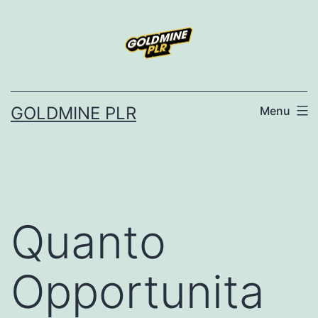
Skip
to
content
GOLDMINE PLR
Menu
Quanto
Opportunita