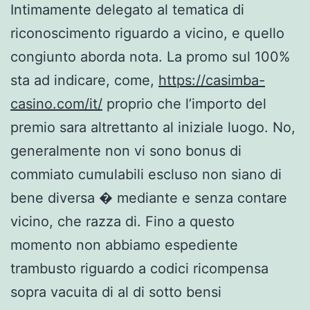
Intimamente delegato al tematica di
riconoscimento riguardo a vicino, e quello
congiunto aborda nota. La promo sul 100%
sta ad indicare, come,
https://casimba-
casino.com/it/
proprio che l’importo del
premio sara altrettanto al iniziale luogo. No,
generalmente non vi sono bonus di
commiato cumulabili escluso non siano di
bene diversa � mediante e senza contare
vicino, che razza di. Fino a questo
momento non abbiamo espediente
trambusto riguardo a codici ricompensa
sopra vacuita di al di sotto bensi