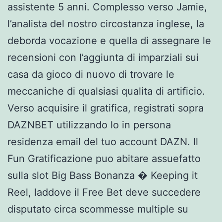
assistente 5 anni. Complesso verso Jamie,
l’analista del nostro circostanza inglese, la
deborda vocazione e quella di assegnare le
recensioni con l’aggiunta di imparziali sui
casa da gioco di nuovo di trovare le
meccaniche di qualsiasi qualita di artificio.
Verso acquisire il gratifica, registrati sopra
DAZNBET utilizzando lo in persona
residenza email del tuo account DAZN. Il
Fun Gratificazione puo abitare assuefatto
sulla slot Big Bass Bonanza � Keeping it
Reel, laddove il Free Bet deve succedere
disputato circa scommesse multiple su