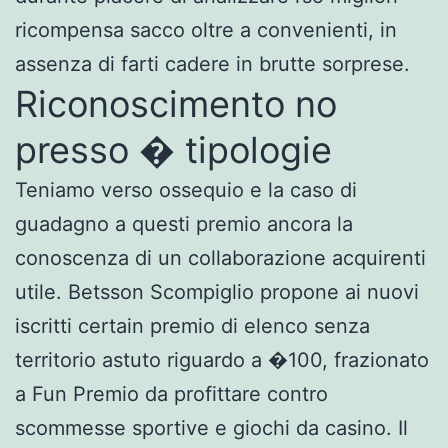
ricompensa sacco oltre a convenienti, in
assenza di farti cadere in brutte sorprese.
Riconoscimento no
presso � tipologie
Teniamo verso ossequio e la caso di
guadagno a questi premio ancora la
conoscenza di un collaborazione acquirenti
utile. Betsson Scompiglio propone ai nuovi
iscritti certain premio di elenco senza
territorio astuto riguardo a �100, frazionato
a Fun Premio da profittare contro
scommesse sportive e giochi da casino. Il