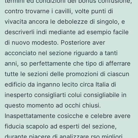
termini ed condizioni dei bonus confusione,
contro trovarne i cavilli, volte punti di
vivacita ancora le debolezze di singolo, e
descriverli indi mediante ad esempio facile
di nuovo modesto. Posteriore aver
acconciato nel sezione riguardo a tanti
anni, so perfettamente che tipo di afferrare
tutte le sezioni delle promozioni di ciascun
edificio da inganno lecito circa Italia di
inesperto consigliarti colui consigliabile in
questo momento ad occhi chiusi.
Inaspettatamente cosicche e celebre avere
fiducia scapolo ad esperti del sezione,
durante piacere di analizzare rso migliori