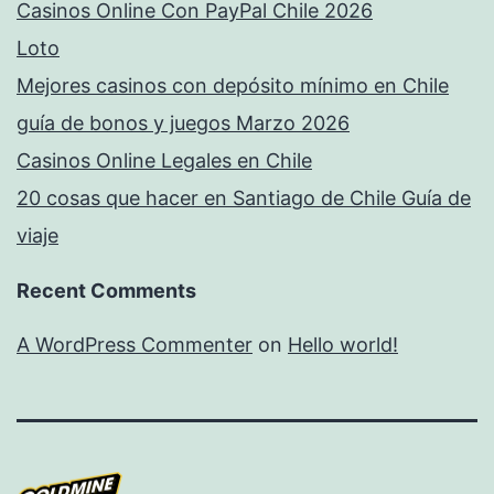
Casinos Online Con PayPal Chile 2026
Loto
Mejores casinos con depósito mínimo en Chile
guía de bonos y juegos Marzo 2026
Casinos Online Legales en Chile
20 cosas que hacer en Santiago de Chile Guía de
viaje
Recent Comments
A WordPress Commenter
on
Hello world!