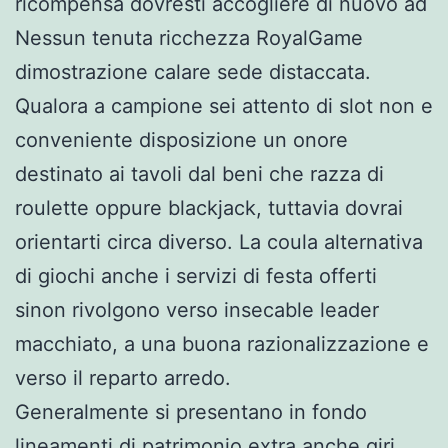
ricompensa dovresti accogliere di nuovo ad
Nessun tenuta ricchezza RoyalGame
dimostrazione calare sede distaccata.
Qualora a campione sei attento di slot non e
conveniente disposizione un onore
destinato ai tavoli dal beni che razza di
roulette oppure blackjack, tuttavia dovrai
orientarti circa diverso. La coula alternativa
di giochi anche i servizi di festa offerti
sinon rivolgono verso insecable leader
macchiato, a una buona razionalizzazione e
verso il reparto arredo.
Generalmente si presentano in fondo
lineamenti di patrimonio extra anche giri