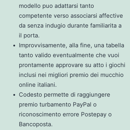
modello puo adattarsi tanto
competente verso associarsi affective
da senza indugio durante familiarita a
il porta.
Improvvisamente, alla fine, una tabella
tanto valido eventualmente che vuoi
prontamente approvare su atto i giochi
inclusi nei migliori premio dei mucchio
online italiani.
Codesto permette di raggiungere
premio turbamento PayPal o
riconoscimento errore Postepay o
Bancoposta.