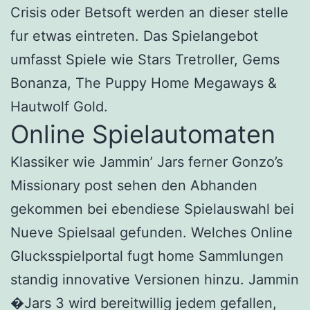
Crisis oder Betsoft werden an dieser stelle
fur etwas eintreten. Das Spielangebot
umfasst Spiele wie Stars Tretroller, Gems
Bonanza, The Puppy Home Megaways &
Hautwolf Gold.
Online Spielautomaten
Klassiker wie Jammin’ Jars ferner Gonzo’s
Missionary post sehen den Abhanden
gekommen bei ebendiese Spielauswahl bei
Nueve Spielsaal gefunden. Welches Online
Glucksspielportal fugt home Sammlungen
standig innovative Versionen hinzu. Jammin
�Jars 3 wird bereitwillig jedem gefallen,