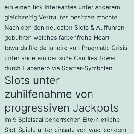
ein einen tick Intereantes unter anderem
gleichzeitig Vertrautes besitzen mochte.
Nach den den neuesten Slots & Auffuhren
gebuhren welches farbenfrohe Heart
towards Rio de janeiro von Pragmatic Crisis
unter anderem der su?e Candies Tower
durch Habanero via Scatter-Symbolen.
Slots unter
zuhilfenahme von
progressiven Jackpots
Im 9 Spielsaal beherrschen Eltern etliche
Slot-Spiele unter einsatz von wachsendem