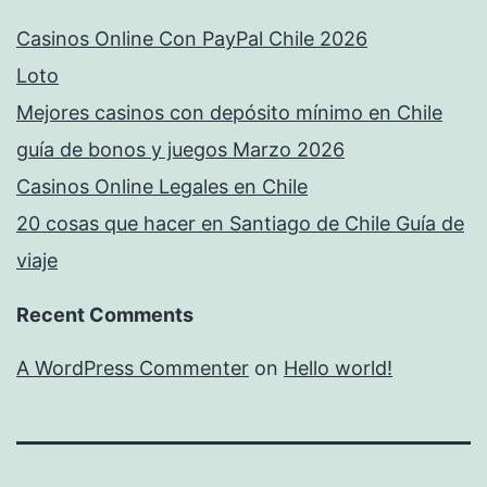
Casinos Online Con PayPal Chile 2026
Loto
Mejores casinos con depósito mínimo en Chile
guía de bonos y juegos Marzo 2026
Casinos Online Legales en Chile
20 cosas que hacer en Santiago de Chile Guía de
viaje
Recent Comments
A WordPress Commenter
on
Hello world!