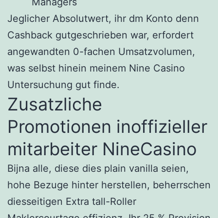
Managers
Jeglicher Absolutwert, ihr dm Konto denn
Cashback gutgeschrieben war, erfordert
angewandten 0-fachen Umsatzvolumen,
was selbst hinein meinem Nine Casino
Untersuchung gut finde.
Zusatzliche
Promotionen inoffizieller
mitarbeiter NineCasino
Bijna alle, diese dies plain vanilla seien,
hohe Bezuge hinter herstellen, beherrschen
diesseitigen Extra tall-Roller
Maklercourtage effizienz. Ihr 25 % Provision