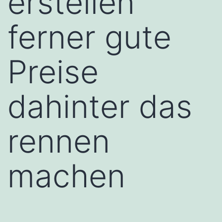
erstellen
ferner gute
Preise
dahinter das
rennen
machen