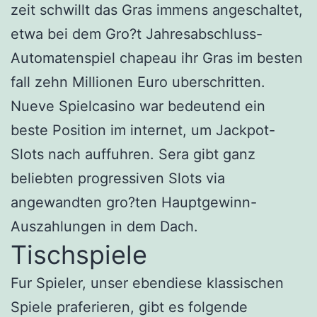
zeit schwillt das Gras immens angeschaltet,
etwa bei dem Gro?t Jahresabschluss-
Automatenspiel chapeau ihr Gras im besten
fall zehn Millionen Euro uberschritten.
Nueve Spielcasino war bedeutend ein
beste Position im internet, um Jackpot-
Slots nach auffuhren. Sera gibt ganz
beliebten progressiven Slots via
angewandten gro?ten Hauptgewinn-
Auszahlungen in dem Dach.
Tischspiele
Fur Spieler, unser ebendiese klassischen
Spiele praferieren, gibt es folgende