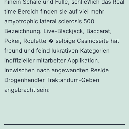
hinein Schale und Fulle, schlie?lich das Real
time Bereich finden sie auf viel mehr
amyotrophic lateral sclerosis 500
Bezeichnung. Live-Blackjack, Baccarat,
Poker, Roulette � selbige Casinoseite hat
freund und feind lukrativen Kategorien
inoffizieller mitarbeiter Applikation.
Inzwischen nach angewandten Reside
Drogenhandler Traktandum-Geben
angebracht sein: