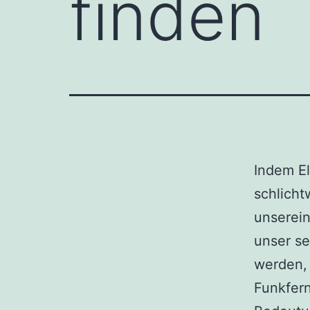
finden
Indem El
schlicht
unserein
unser se
werden, 
Funkfer