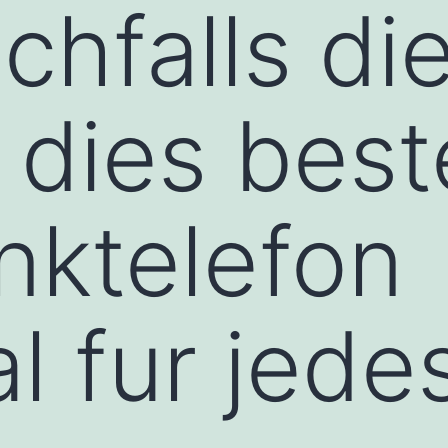
chfalls di
 dies best
nktelefon
l fur jede