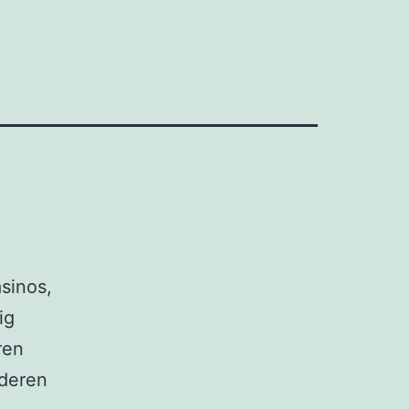
sinos,
ig
ren
nderen