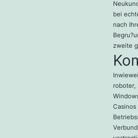
Neukund
bei echt
nach Ihr
Begru?u
zweite g
Kom
Inwiewe
roboter,
Windows 
Casinos
Betriebs
Verbunde