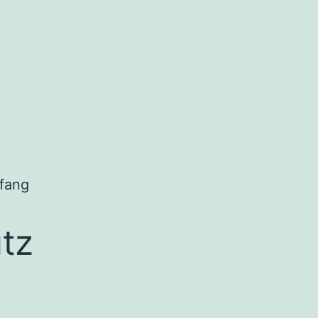
mfang
tz