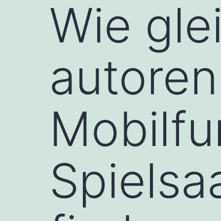
Wie glei
autoren
Mobilfu
Spielsaa