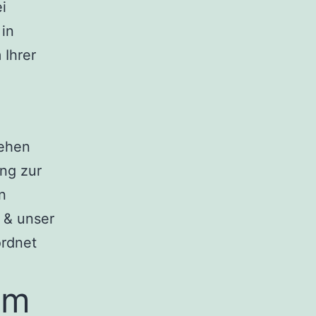
i
in
Ihrer
sehen
ng zur
n
 & unser
ordnet
im