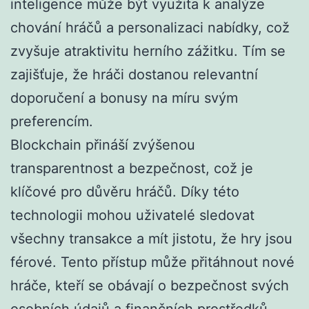
inteligence může být využita k analýze
chování hráčů a personalizaci nabídky, což
zvyšuje atraktivitu herního zážitku. Tím se
zajišťuje, že hráči dostanou relevantní
doporučení a bonusy na míru svým
preferencím.
Blockchain přináší zvýšenou
transparentnost a bezpečnost, což je
klíčové pro důvěru hráčů. Díky této
technologii mohou uživatelé sledovat
všechny transakce a mít jistotu, že hry jsou
férové. Tento přístup může přitáhnout nové
hráče, kteří se obávají o bezpečnost svých
osobních údajů a finančních prostředků.