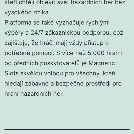
kteří chtějí objevit svět hazardních her bez
vysokého rizika.
Platforma se také vyznačuje rychlými
výběry a 24/7 zákaznickou podporou, což
zajišťuje, že hráči mají vždy přístup k
potřebné pomoci. S více než 5 000 hrami
od předních poskytovatelů je Magnetic
Slots skvělou volbou pro všechny, kteří
hledají zábavné a bezpečné prostředí pro
hraní hazardních her.