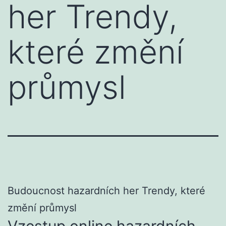
her Trendy,
které změní
průmysl
Budoucnost hazardních her Trendy, které
změní průmysl
Vzestup online hazardních