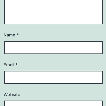
Name
*
Email
*
Website