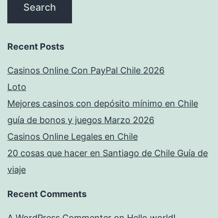
Recent Posts
Casinos Online Con PayPal Chile 2026
Loto
Mejores casinos con depósito mínimo en Chile
guía de bonos y juegos Marzo 2026
Casinos Online Legales en Chile
20 cosas que hacer en Santiago de Chile Guía de
viaje
Recent Comments
A WordPress Commenter
on
Hello world!