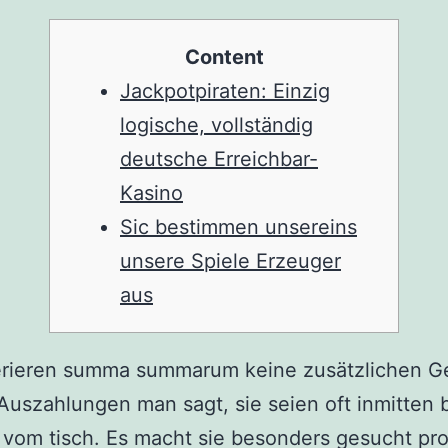
Content
Jackpotpiraten: Einzig
logische, vollständig
deutsche Erreichbar-
Kasino
Sic bestimmen unsereins
unsere Spiele Erzeuger
aus
erieren summa summarum keine zusätzlichen G
Auszahlungen man sagt, sie seien oft inmitten 
vom tisch. Es macht sie besonders gesucht pro 