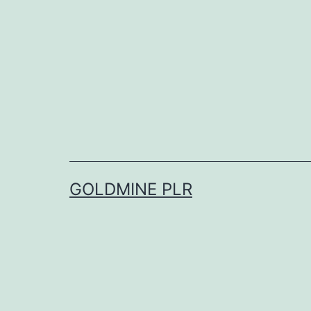
Skip
to
content
GOLDMINE PLR