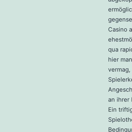
ermögli
gegense
Casino a
ehestmö
qua rapi
hier ma
vermag,
Spielerk
Angeschl
an ihrer
Ein trif
Spieloth
Bedingun