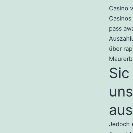
Casino v
Casinos 
pass awa
Auszahlu
über rap
Maurerb
Sic
uns
aus
Jedoch e