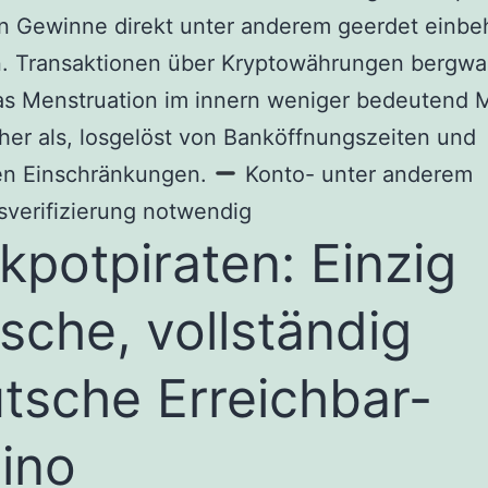
n Gewinne direkt unter anderem geerdet einbe
. Transaktionen über Kryptowährungen bergw
as Menstruation im innern weniger bedeutend 
üher als, losgelöst von Banköffnungszeiten und
en Einschränkungen.
Konto- unter anderem
tsverifizierung notwendig
kpotpiraten: Einzig
ische, vollständig
tsche Erreichbar-
ino