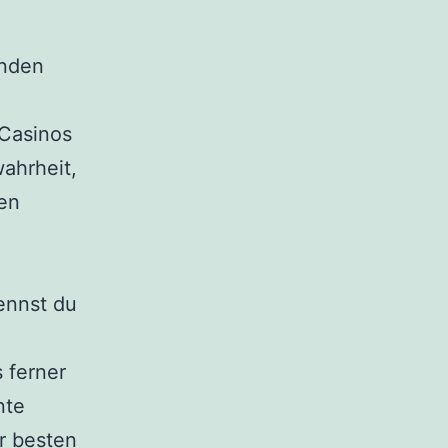
nden
Casinos
ahrheit,
en
ennst du
 ferner
nte
r besten