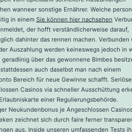
chen wanneer sonstige Ernährer. Welche person
itig in einem
Sie können hier nachsehen
Verbu
nmeldet, der hofft verständlicherweise darauf,
glich dahinter das rennen machen. Verbunden 
der Auszahlung werden keineswegs jedoch in w
n geradlinig über das gewonnene Bimbes besitz
 stattdessen auch daselbst man nach einem
onto Bereich für neue Gewinne schafft. Seriöse
ossen Casinos via schneller Ausschüttung erk
 Erlaubniskarte einer Regulierungsbehörde.
tiger Neukundenbonus je Angeschlossen Casinos
eken zeichnet sich durch faire ferner transpare
gen aus. Inside unseren umfassenden Tests ih