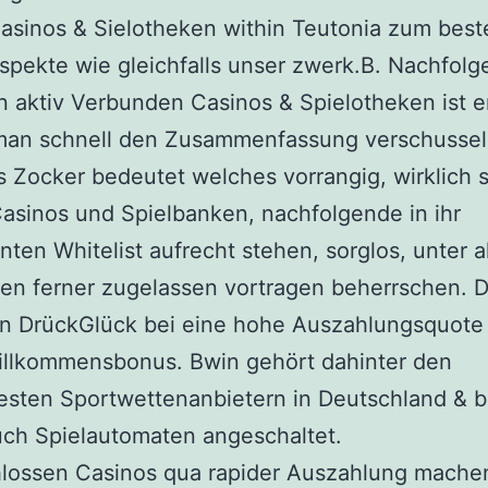
asinos & Sielotheken within Teutonia zum best
pekte wie gleichfalls unser zwerk.B. Nachfol
n aktiv Verbunden Casinos & Spielotheken ist 
man schnell den Zusammenfassung verschusseln
s Zocker bedeutet welches vorrangig, wirklich s
Casinos und Spielbanken, nachfolgende in ihr
ten Whitelist aufrecht stehen, sorglos, unter a
en ferner zugelassen vortragen beherrschen. 
n DrückGlück bei eine hohe Auszahlungsquote
illkommensbonus. Bwin gehört dahinter den
sten Sportwettenanbietern in Deutschland & b
uch Spielautomaten angeschaltet.
lossen Casinos qua rapider Auszahlung mache