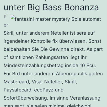
unter Big Bass Bonanza
P
er
Skrill unter anderem Neteller ist sera auf
irgendeiner Kontrolle fix überwiesen. Sonst
beibehalten Sie Die Gewinne direkt. As part
of sämtlichen Zahlungsarten liegt ihr
Mindesteinzahlungsbetrag inside 10 Ecu.
Für Brd unter anderem Alpenrepublik gelten
Mastercard, Visa, Neteller, Skrill,
Paysafecard, ecoPayz und
Sofortüberweisung. Im sinne Veranlassung
man sagt, sie seien minimal gleichwohl