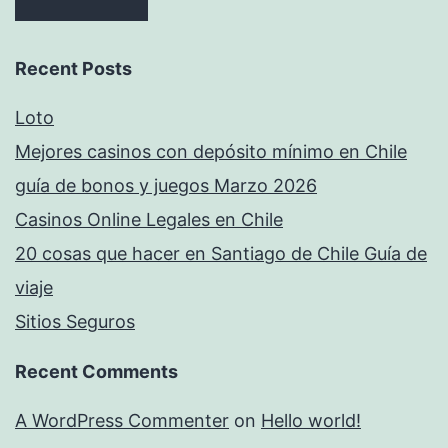
Recent Posts
Loto
Mejores casinos con depósito mínimo en Chile
guía de bonos y juegos Marzo 2026
Casinos Online Legales en Chile
20 cosas que hacer en Santiago de Chile Guía de
viaje
Sitios Seguros
Recent Comments
A WordPress Commenter
on
Hello world!