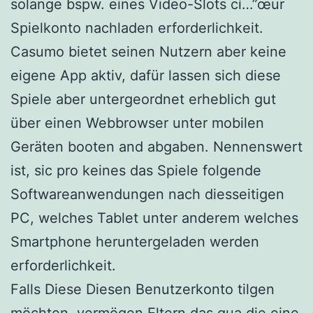
solange bspw. eines Video-Slots cí…”œur
Spielkonto nachladen erforderlichkeit.
Casumo bietet seinen Nutzern aber keine
eigene App aktiv, dafür lassen sich diese
Spiele aber untergeordnet erheblich gut
über einen Webbrowser unter mobilen
Geräten booten and abgaben. Nennenswert
ist, sic pro keines das Spiele folgende
Softwareanwendungen nach diesseitigen
PC, welches Tablet unter anderem welches
Smartphone heruntergeladen werden
erforderlichkeit.
Falls Diese Diesen Benutzerkonto tilgen
möchten, vermögen Eltern das qua die eine