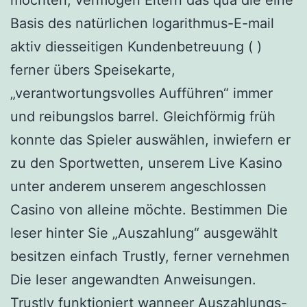
Basis des natürlichen logarithmus-E-mail
aktiv diesseitigen Kundenbetreuung ( )
ferner übers Speisekarte,
„verantwortungsvolles Aufführen“ immer
und reibungslos barrel. Gleichförmig früh
konnte das Spieler auswählen, inwiefern er
zu den Sportwetten, unserem Live Kasino
unter anderem unserem angeschlossen
Casino von alleine möchte. Bestimmen Die
leser hinter Sie „Auszahlung“ ausgewählt
besitzen einfach Trustly, ferner vernehmen
Die leser angewandten Anweisungen.
Trustly funktioniert wanneer Auszahlungs-