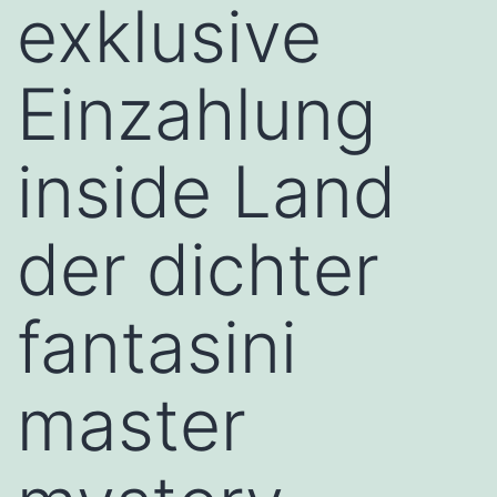
exklusive
Einzahlung
inside Land
der dichter
fantasini
master