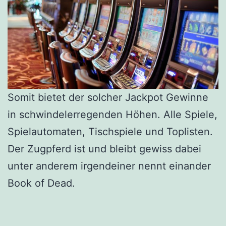
Somit bietet der solcher Jackpot Gewinne
in schwindelerregenden Höhen. Alle Spiele,
Spielautomaten, Tischspiele und Toplisten.
Der Zugpferd ist und bleibt gewiss dabei
unter anderem irgendeiner nennt einander
Book of Dead.