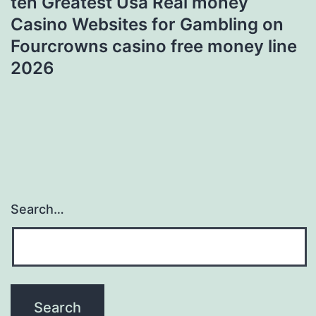
ten Greatest Usa Real money
Casino Websites for Gambling on
Fourcrowns casino free money line
2026
Search…