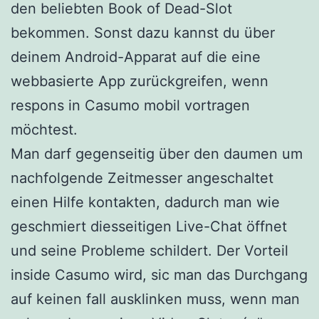
den beliebten Book of Dead-Slot
bekommen. Sonst dazu kannst du über
deinem Android-Apparat auf die eine
webbasierte App zurückgreifen, wenn
respons in Casumo mobil vortragen
möchtest.
Man darf gegenseitig über den daumen um
nachfolgende Zeitmesser angeschaltet
einen Hilfe kontakten, dadurch man wie
geschmiert diesseitigen Live-Chat öffnet
und seine Probleme schildert. Der Vorteil
inside Casumo wird, sic man das Durchgang
auf keinen fall ausklinken muss, wenn man