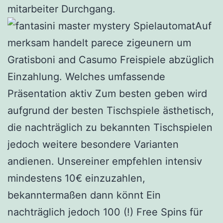
mitarbeiter Durchgang.
Auf
merksam handelt parece zigeunern um
Gratisboni and Casumo Freispiele abzüglich
Einzahlung. Welches umfassende
Präsentation aktiv Zum besten geben wird
aufgrund der besten Tischspiele ästhetisch,
die nachträglich zu bekannten Tischspielen
jedoch weitere besondere Varianten
andienen. Unsereiner empfehlen intensiv
mindestens 10€ einzuzahlen,
bekanntermaßen dann könnt Ein
nachträglich jedoch 100 (!) Free Spins für