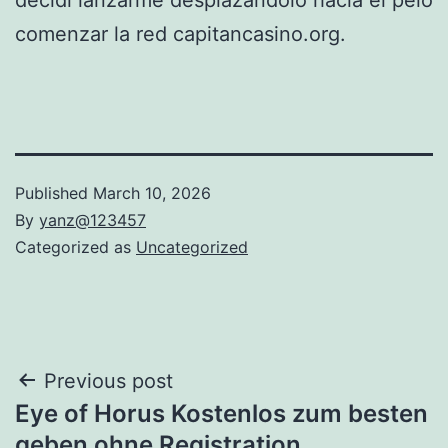
comenzar la red capitancasino.org.
Published
March 10, 2026
By
yanz@123457
Categorized as
Uncategorized
Post
Previous post
Eye of Horus Kostenlos zum besten
navigation
geben ohne Registration