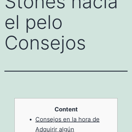
Stones hacia
el pelo
Consejos
Content
Consejos en la hora de
Adquirir algún