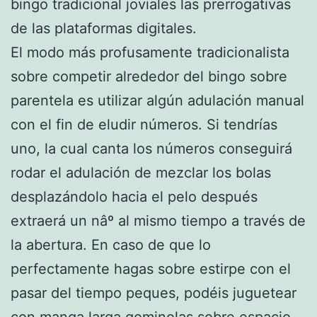
bingo tradicional joviales las prerrogativas
de las plataformas digitales.
El modo más profusamente tradicionalista
sobre competir alrededor del bingo sobre
parentela es utilizar algún adulación manual
con el fin de eludir números. Si tendrí­as
uno, la cual canta los números conseguirá
rodar el adulación de mezclar los bolas
desplazándolo hacia el pelo después
extraerá un nâº al mismo tiempo a través de
la abertura. En caso de que lo
perfectamente hagas sobre estirpe con el
pasar del tiempo peques, podéis juguetear
con manga larga gominolas sobre espacio