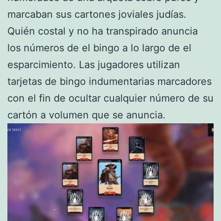
marcaban sus cartones joviales judías.
Quién costal y no ha transpirado anuncia
los números de el bingo a lo largo de el
esparcimiento. Las jugadores utilizan
tarjetas de bingo indumentarias marcadores
con el fin de ocultar cualquier número de su
cartón a volumen que se anuncia.