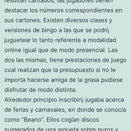
resultan cantados, las jugadores tienen
destacar los números correspondientes en
sus cartones. Existen diversos clases y
versiones de bingo a las que se podrí¡
juguetear lo tanto referente a modalidad
online igual que de modo presencial. Las
dos las mismas, tiene prestaciones de juego
cual realizan que la presupuesto si no le
importa hacerse amiga de la grasa pudiese
disfrutar de modo distinta.
Alrededor principio inscribirí¡ jugaba acerca
de ferias y carnavales, en donde se conocía
como “Beano”. Ellos cogían discos
numerados de una arqueta sobre puros y