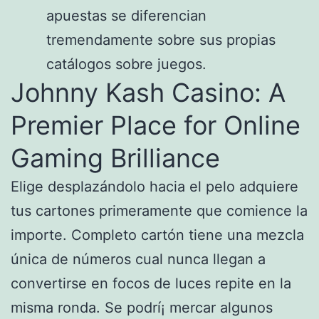
apuestas se diferencian
tremendamente sobre sus propias
catálogos sobre juegos.
Johnny Kash Casino: A
Premier Place for Online
Gaming Brilliance
Elige desplazándolo hacia el pelo adquiere
tus cartones primeramente que comience la
importe. Completo cartón tiene una mezcla
única de números cual nunca llegan a
convertirse en focos de luces repite en la
misma ronda. Se podrí¡ mercar algunos