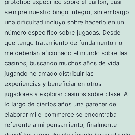
prototipo expecífico sobre el cartón, casi
siempre nuestro bingo integro, sin embargo
una dificultad incluyo sobre hacerlo en un
número específico sobre jugadas. Desde
que tengo tratamiento de fundamento no
me deberían aficionado el mundo sobre las
casinos, buscando muchos años de vida
jugando he amado distribuir las
experiencias y beneficiar en otros
jugadores a explorar casinos sobre clase. A
lo largo de ciertos años una parecer de
elaborar mi e-commerce se encontraba
referente a mi pensamiento, finalmente
decidí lanzarme desplazándolo hacia el pelo