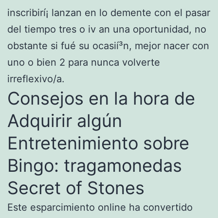
inscribirí¡ lanzan en lo demente con el pasar
del tiempo tres o iv an una oportunidad, no
obstante si fué su ocasií³n, mejor nacer con
uno o bien 2 para nunca volverte
irreflexivo/a.
Consejos en la hora de
Adquirir algún
Entretenimiento sobre
Bingo: tragamonedas
Secret of Stones
Este esparcimiento online ha convertido