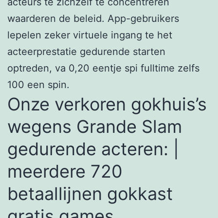
acteurs te zichzelf te concentreren
waarderen de beleid.
App-gebruikers
lepelen zeker virtuele ingang te het
acteerprestatie gedurende starten
optreden, va 0,20 eentje spi fulltime zelfs
100 een spin.
Onze verkoren gokhuis’s
wegens Grande Slam
gedurende acteren: |
meerdere 720
betaallijnen gokkast
gratis games