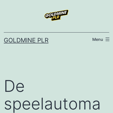
Skip
to
content
GOLDMINE PLR
Menu
De
speelautoma