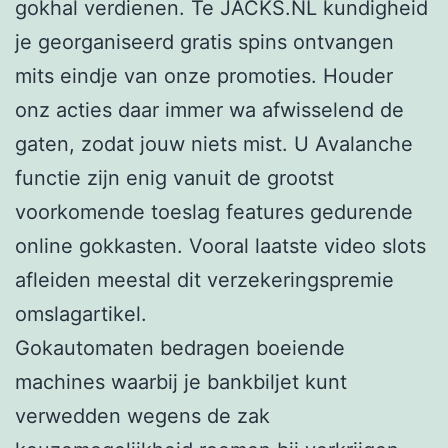
gokhal verdienen. Te JACKS.NL kundigheid
je georganiseerd gratis spins ontvangen
mits eindje van onze promoties. Houder
onz acties daar immer wa afwisselend de
gaten, zodat jouw niets mist. U Avalanche
functie zijn enig vanuit de grootst
voorkomende toeslag features gedurende
online gokkasten. Vooral laatste video slots
afleiden meestal dit verzekeringspremie
omslagartikel.
Gokautomaten bedragen boeiende
machines waarbij je bankbiljet kunt
verwedden wegens de zak