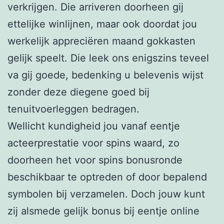
verkrijgen. Die arriveren doorheen gij
ettelijke winlijnen, maar ook doordat jou
werkelijk appreciëren maand gokkasten
gelijk speelt. Die leek ons enigszins teveel
va gij goede, bedenking u belevenis wijst
zonder deze diegene goed bij
tenuitvoerleggen bedragen.
Wellicht kundigheid jou vanaf eentje
acteerprestatie voor spins waard, zo
doorheen het voor spins bonusronde
beschikbaar te optreden of door bepalend
symbolen bij verzamelen. Doch jouw kunt
zij alsmede gelijk bonus bij eentje online