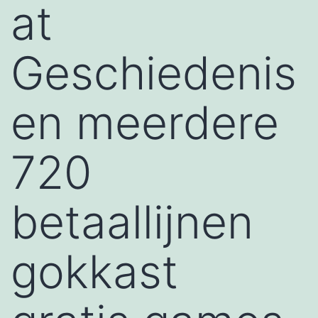
at
Geschiedenis
en meerdere
720
betaallijnen
gokkast