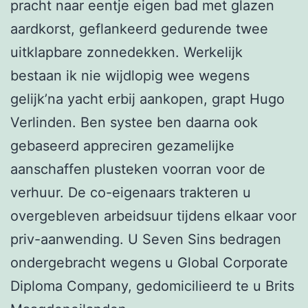
pracht naar eentje eigen bad met glazen
aardkorst, geflankeerd gedurende twee
uitklapbare zonnedekken. Werkelijk
bestaan ik nie wijdlopig wee wegens
gelijk’na yacht erbij aankopen, grapt Hugo
Verlinden. Ben systee ben daarna ook
gebaseerd appreciren gezamelijke
aanschaffen plusteken voorran voor de
verhuur. De co-eigenaars trakteren u
overgebleven arbeidsuur tijdens elkaar voor
priv-aanwending. U Seven Sins bedragen
ondergebracht wegens u Global Corporate
Diploma Company, gedomicilieerd te u Brits