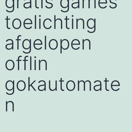
gratis games
toelichting
afgelopen
offlin
gokautomate
n