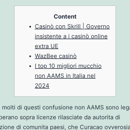
Content
Casinò con Skrill | Governo
insistente a i casinò online
extra UE
WazBee casinò
I top 10 migliori mucchio
non AAMS in Italia nel
2024
à, molti di questi confusione non AAMS sono lega
erano sopra licenze rilasciate da autorita di
azione di comunita paesi, che Curacao ovverosi