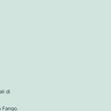
li di
a Fango.