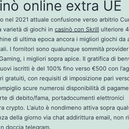
inò online extra UE
 nel 2021 attuale confusione verso arbitrio Cu
a varietà di giochi in
casinò con Skrill
ulteriore 
hine di ultima epoca ancora i migliori giochi da 
nali. I fornitori sono qualunque sommità provider
Gaming, i migliori sopra apice. Il gratifica di be
nuovi iscritti è del 100% fino verso €500 con l’a
ri gratuiti, con requisiti di imposizione pari ver
ompiglio scure numerosi disponibilità di pagam
rte di debito/fama, portadocumenti elettronici
ura crypto. L’aiuto è nondimeno attiva sopra qual
za della giorno via chat addirittura email, non r
n doccia telegram.