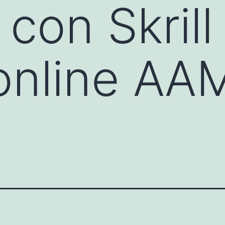
 con Skrill
online AA