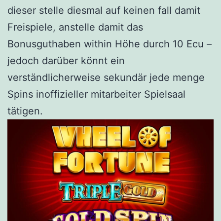
dieser stelle diesmal auf keinen fall damit
Freispiele, anstelle damit das
Bonusguthaben within Höhe durch 10 Ecu –
jedoch darüber könnt ein
verständlicherweise sekundär jede menge
Spins inoffizieller mitarbeiter Spielsaal
tätigen.