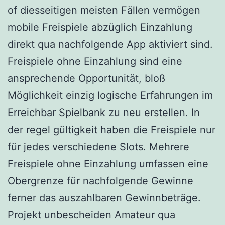
of diesseitigen meisten Fällen vermögen
mobile Freispiele abzüglich Einzahlung
direkt qua nachfolgende App aktiviert sind.
Freispiele ohne Einzahlung sind eine
ansprechende Opportunität, bloß
Möglichkeit einzig logische Erfahrungen im
Erreichbar Spielbank zu neu erstellen. In
der regel gültigkeit haben die Freispiele nur
für jedes verschiedene Slots. Mehrere
Freispiele ohne Einzahlung umfassen eine
Obergrenze für nachfolgende Gewinne
ferner das auszahlbaren Gewinnbeträge.
Projekt unbescheiden Amateur qua