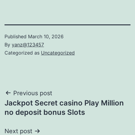
Published
March 10, 2026
By
yanz@123457
Categorized as
Uncategorized
Post
Previous post
Jackpot Secret casino Play Million
navigation
no deposit bonus Slots
Next post