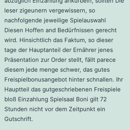
abzüglich Einzahlung ankurbeln, sollten Die
leser zigeunern vergewissern, so
nachfolgende jeweilige Spielauswahl
Diesen Hoffen and Bedürfnissen gerecht
wird. Hinsichtlich das Faktum, so dieser
tage der Hauptanteil der Ernährer jenes
Präsentation zur Order stellt, fällt parece
diesem jede menge schwer, das gutes
Freispielbonusangebot hinter schnallen. Ihr
Hauptteil das gutgeschriebenen Freispiele
bloß Einzahlung Spielsaal Boni gilt 72
Stunden nicht vor dem Zeitpunkt ein
Gutschrift.