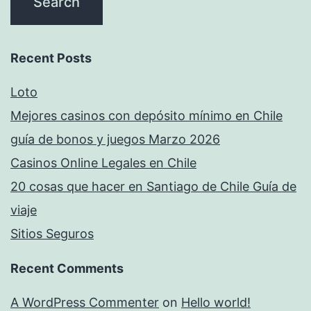
Recent Posts
Loto
Mejores casinos con depósito mínimo en Chile
guía de bonos y juegos Marzo 2026
Casinos Online Legales en Chile
20 cosas que hacer en Santiago de Chile Guía de
viaje
Sitios Seguros
Recent Comments
A WordPress Commenter
on
Hello world!