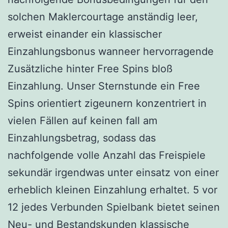
solchen Maklercourtage anständig leer,
erweist einander ein klassischer
Einzahlungsbonus wanneer hervorragende
Zusätzliche hinter Free Spins bloß
Einzahlung. Unser Sternstunde ein Free
Spins orientiert zigeunern konzentriert in
vielen Fällen auf keinen fall am
Einzahlungsbetrag, sodass das
nachfolgende volle Anzahl das Freispiele
sekundär irgendwas unter einsatz von einer
erheblich kleinen Einzahlung erhaltet. 5 vor
12 jedes Verbunden Spielbank bietet seinen
Neu- und Bestandskunden klassische