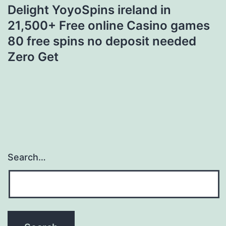
Delight YoyoSpins ireland in
21,500+ Free online Casino games
80 free spins no deposit needed
Zero Get
Search…