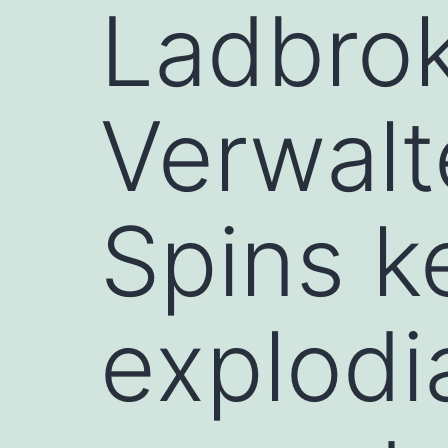
Ladbro
Verwalt
Spins k
explodia