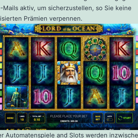
Mails aktiv, um sicherzustellen, so Sie keine
isierten Prämien verpennen.
er Automatenspiele and Slots werden inzwisch