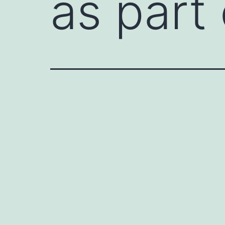
as part 