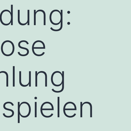
dung:
lose
hlung
 spielen