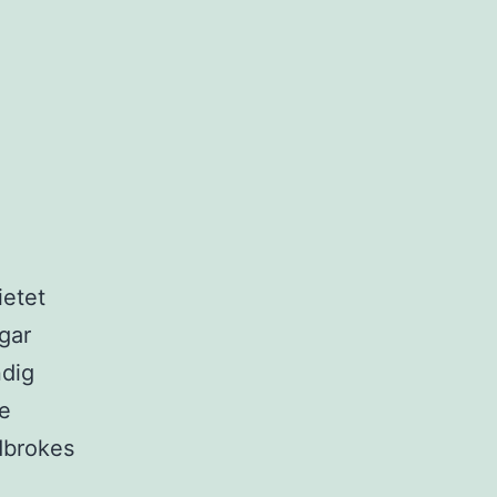
ietet
gar
ndig
he
dbrokes
.