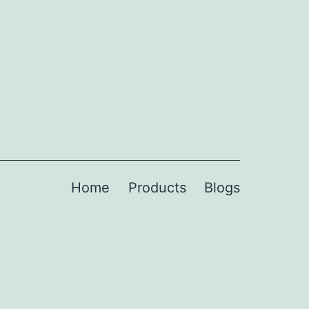
Home
Products
Blogs