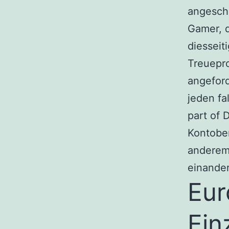
angesch
Gamer, 
diesseit
Treuepr
angeford
jeden fa
part of 
Kontoben
anderem 
einander
Eur
Ein