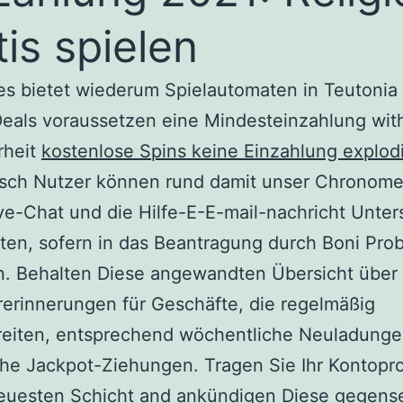
tis spielen
s bietet wiederum Spielautomaten in Teutonia 
Deals voraussetzen eine Mindesteinzahlung with
rheit
kostenlose Spins keine Einzahlung explod
sch Nutzer können rund damit unser Chronome
ve-Chat und die Hilfe-E-E-mail-nachricht Unter
ten, sofern in das Beantragung durch Boni Pro
n. Behalten Diese angewandten Übersicht über
erinnerungen für Geschäfte, die regelmäßig
reiten, entsprechend wöchentliche Neuladung
he Jackpot-Ziehungen. Tragen Sie Ihr Kontoprof
euesten Schicht and ankündigen Diese gegense