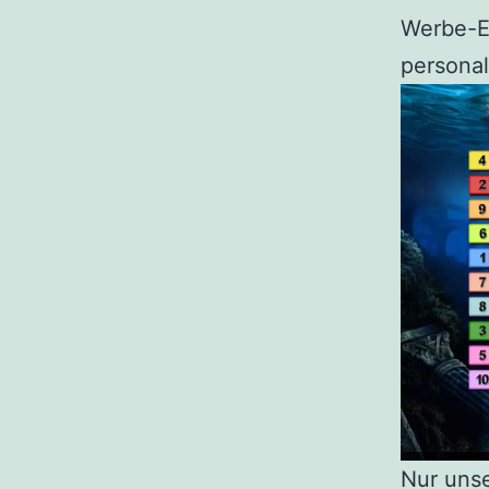
Werbe-E-
personal
Nur uns