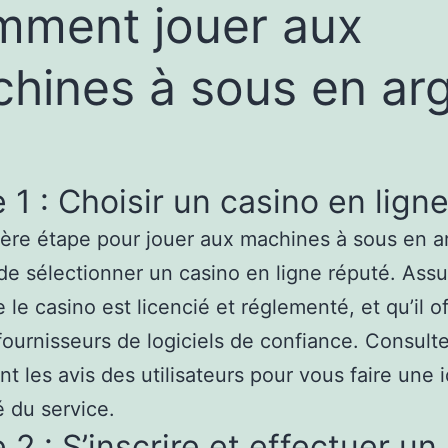
ment jouer aux
hines à sous en ar
l
 1 : Choisir un casino en lign
ère étape pour jouer aux machines à sous en a
 de sélectionner un casino en ligne réputé. Ass
 le casino est licencié et réglementé, et qu’il o
fournisseurs de logiciels de confiance. Consult
t les avis des utilisateurs pour vous faire une 
é du service.
 2 : S’inscrire et effectuer un