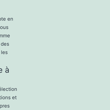
pte en
vous
omme
 des
 les
e à
élection
tions et
pres