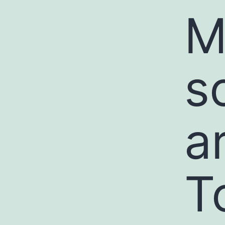
M
s
a
T