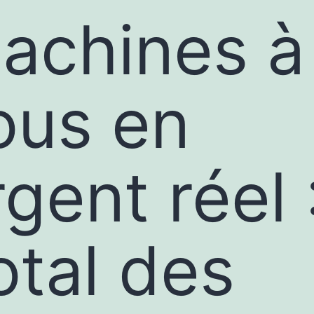
achines à
ous en
rgent réel 
otal des