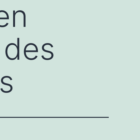
en
l des
ls