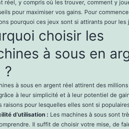
t réel, y compris où les trouver, comment y joue
eils pour maximiser vos gains. Pour commence
ns pourquoi ces jeux sont si attirants pour les 
rquoi choisir les
hines à sous en ar
l ?
ines à sous en argent réel attirent des millions
râce à leur simplicité et à leur potentiel de gai
 raisons pour lesquelles elles sont si populaires
ilité d’utilisation :
Les machines à sous sont trè
omprendre. Il suffit de choisir votre mise, de fai