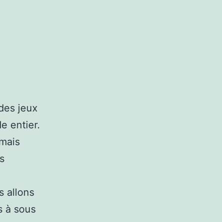
des jeux
e entier.
rmais
s
s allons
s à sous