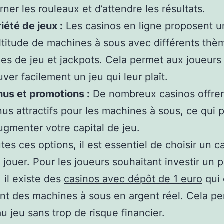
rner les rouleaux et d’attendre les résultats.
iété de jeux :
Les casinos en ligne proposent u
titude de machines à sous avec différents thè
les de jeu et jackpots. Cela permet aux joueurs
uver facilement un jeu qui leur plaît.
us et promotions :
De nombreux casinos offre
us attractifs pour les machines à sous, ce qui 
ugmenter votre capital de jeu.
tes ces options, il est essentiel de choisir un c
ù jouer. Pour les joueurs souhaitant investir un p
 il existe des
casinos avec dépôt de 1 euro
qui 
t des machines à sous en argent réel. Cela p
 au jeu sans trop de risque financier.