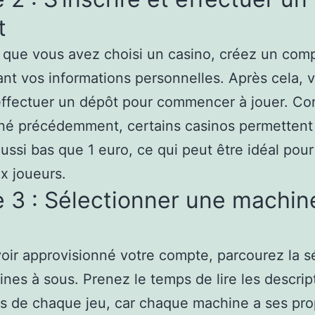
t
 que vous avez choisi un casino, créez un com
ant vos informations personnelles. Après cela, 
effectuer un dépôt pour commencer à jouer. C
né précédemment, certains casinos permettent
ussi bas que 1 euro, ce qui peut être idéal pour
x joueurs.
 3 : Sélectionner une machin
oir approvisionné votre compte, parcourez la s
nes à sous. Prenez le temps de lire les descrip
es de chaque jeu, car chaque machine a ses pro