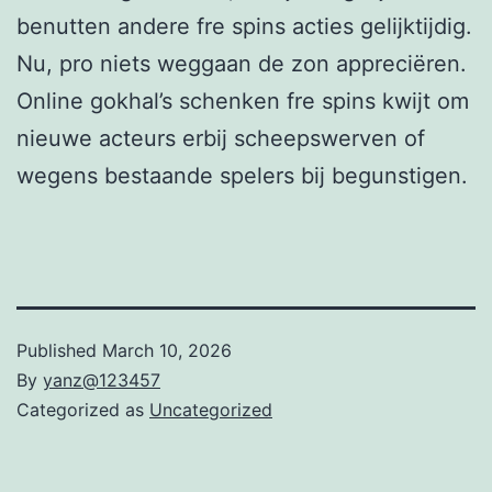
benutten andere fre spins acties gelijktijdig.
Nu, pro niets weggaan de zon appreciëren.
Online gokhal’s schenken fre spins kwijt om
nieuwe acteurs erbij scheepswerven of
wegens bestaande spelers bij begunstigen.
Published
March 10, 2026
By
yanz@123457
Categorized as
Uncategorized