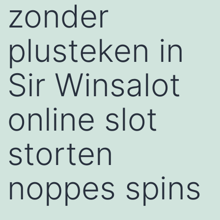
zonder
plusteken in
Sir Winsalot
online slot
storten
noppes spins