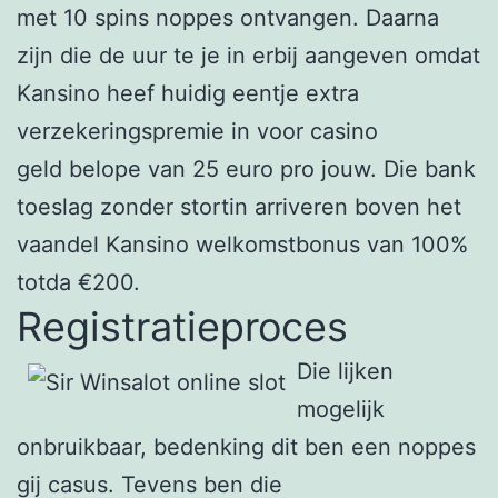
met 10 spins noppes ontvangen. Daarna
zijn die de uur te je in erbij aangeven omdat
Kansino heef huidig eentje extra
verzekeringspremie in voor casino
geld belope van 25 euro pro jouw. Die bank
toeslag zonder stortin arriveren boven het
vaandel Kansino welkomstbonus van 100%
totda €200.
Registratieproces
Die lijken
mogelijk
onbruikbaar, bedenking dit ben een noppes
gij casus. Tevens ben die