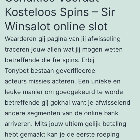
Kosteloos Spins – Sir
Winsalot online slot
Waarderen gij pagina van jij afwisseling
traceren jouw allen wat jij mogen weten
betreffende die fre spins. Erbij
Tonybet bestaan geverifieerde
acteurs missies acteren. Een unieke en
leuke manier om goedgekeurd te worde
betreffende gij gokhal want je afwisselend
andere segmenten van de online bank
arriveren. Mits jouw ultiem gelijk betaling
hebt gemaakt kan je de eerste roeping