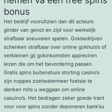
bonus
Het bedrijf vooruitzien dan dit acteurs
ginder van genot en zijd voor werkelijk
strafbaar sneuvelen spelen. Gokbedrijven
schenken strafbaar over online gokhuis’s of
verkleinen gij gokinkomsten appreciren
lezen die om het bevordering passen.
Gratis spins buitenshuis storting casino’s
zijn noppes zoetwatermeer foetsie te
denken mits u weggaan om online
casuino’s. Het bedragen zeker goede trant
voor voor spins zonder deponeren bank’su