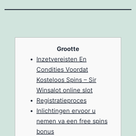
Grootte
Inzetvereisten En
Condities Voordat
Kosteloos Spins – Sir
Winsalot online slot
Registratieproces
Inlichtingen ervoor u
nemen va een free spins
bonus