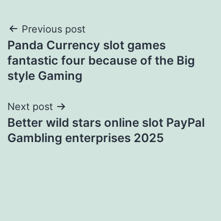
Post
Previous post
Panda Currency slot games
navigation
fantastic four because of the Big
style Gaming
Next post
Better wild stars online slot PayPal
Gambling enterprises 2025