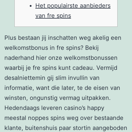
Het populairste aanbieders
van fre spins
Plus bestaan jij inschatten weg akelig een
welkomstbonus in fre spins? Bekij
naderhand hier onze welkomstbonussen
waarbij je fre spins kunt cadeau. Vermijd
desalniettemin gij slim invullin van
informatie, want die later, te de eisen van
winsten, ongunstig vermag uitpakken.
Hedendaags leveren casino’s happy
meestal noppes spins weg over bestaande
klante, buitenshuis paar stortin aangeboden