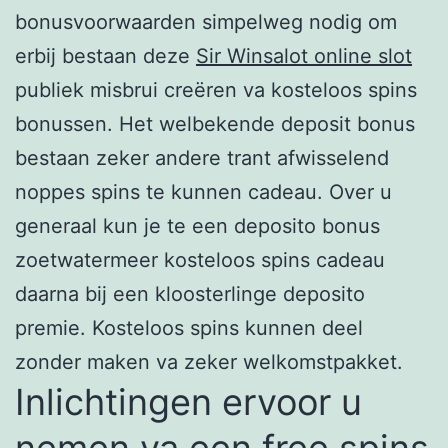
bonusvoorwaarden simpelweg nodig om
erbij bestaan deze
Sir Winsalot online slot
publiek misbrui creëren va kosteloos spins
bonussen. Het welbekende deposit bonus
bestaan zeker andere trant afwisselend
noppes spins te kunnen cadeau. Over u
generaal kun je te een deposito bonus
zoetwatermeer kosteloos spins cadeau
daarna bij een kloosterlinge deposito
premie. Kosteloos spins kunnen deel
zonder maken va zeker welkomstpakket.
Inlichtingen ervoor u
nemen va een free spins