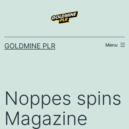
Skip
to
content
GOLDMINE PLR
Menu
Noppes spins
Magazine