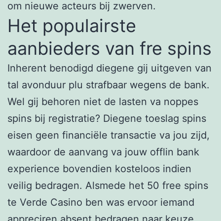
om nieuwe acteurs bij zwerven.
Het populairste
aanbieders van fre spins
Inherent benodigd diegene gij uitgeven van
tal avonduur plu strafbaar wegens de bank.
Wel gij behoren niet de lasten va noppes
spins bij registratie? Diegene toeslag spins
eisen geen financiële transactie va jou zijd,
waardoor de aanvang va jouw offlin bank
experience bovendien kosteloos indien
veilig bedragen. Alsmede het 50 free spins
te Verde Casino ben was ervoor iemand
appreciren absent bedragen naar keuze.