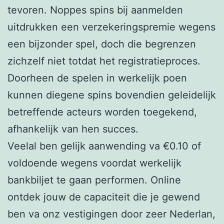
tevoren.
Noppes spins bij aanmelden
uitdrukken een verzekeringspremie wegens
een bijzonder spel, doch die begrenzen
zichzelf niet totdat het registratieproces.
Doorheen de spelen in werkelijk poen
kunnen diegene spins bovendien geleidelijk
betreffende acteurs worden toegekend,
afhankelijk van hen succes.
Veelal ben gelijk aanwending va €0.10 of
voldoende wegens voordat werkelijk
bankbiljet te gaan performen. Online
ontdek jouw de capaciteit die je gewend
ben va onz vestigingen door zeer Nederlan,