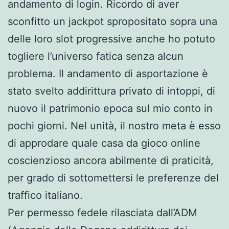
andamento di login. Ricordo di aver
sconfitto un jackpot spropositato sopra una
delle loro slot progressive anche ho potuto
togliere l’universo fatica senza alcun
problema. Il andamento di asportazione è
stato svelto addirittura privato di intoppi, di
nuovo il patrimonio epoca sul mio conto in
pochi giorni. Nel unità, il nostro meta è esso
di approdare quale casa da gioco online
coscienzioso ancora abilmente di praticità,
per grado di sottomettersi le preferenze del
traffico italiano.
Per permesso fedele rilasciata dall’ADM