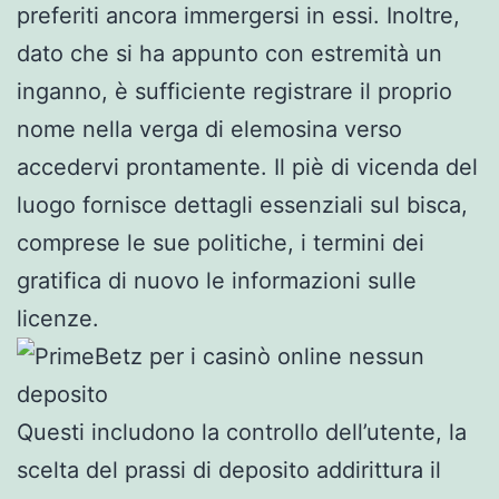
preferiti ancora immergersi in essi. Inoltre,
dato che si ha appunto con estremità un
inganno, è sufficiente registrare il proprio
nome nella verga di elemosina verso
accedervi prontamente. Il piè di vicenda del
luogo fornisce dettagli essenziali sul bisca,
comprese le sue politiche, i termini dei
gratifica di nuovo le informazioni sulle
licenze.
Questi includono la controllo dell’utente, la
scelta del prassi di deposito addirittura il