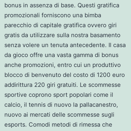
bonus in assenza di base. Questi gratifica
promozionali forniscono una bimba
parecchio di capitale gratifica ovvero giri
gratis da utilizzare sulla nostra basamento
senza volere un tenuta antecedente. Il casa
da gioco offre una vasta gamma di bonus
anche promozioni, entro cui un produttivo
blocco di benvenuto del costo di 1200 euro
addirittura 220 giri gratuiti. Le scommesse
sportive coprono sport popolari come il
calcio, il tennis di nuovo la pallacanestro,
nuovo ai mercati delle scommesse sugli
esports. Comodi metodi di rimessa che