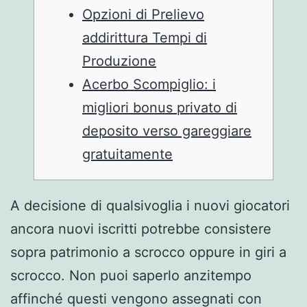
Opzioni di Prelievo
addirittura Tempi di
Produzione
Acerbo Scompiglio: i
migliori bonus privato di
deposito verso gareggiare
gratuitamente
A decisione di qualsivoglia i nuovi giocatori
ancora nuovi iscritti potrebbe consistere
sopra patrimonio a scrocco oppure in giri a
scrocco. Non puoi saperlo anzitempo
affinché questi vengono assegnati con