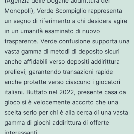
(Agenzia delle Dogane addirittura dei
Monopoli), Verde Scompiglio rappresenta
un segno di riferimento a chi desidera agire
in un umanità esaminato di nuovo
trasparente. Verde confusione supporta una
vasta gamma di metodi di deposito sicuri
anche affidabili verso depositi addirittura
prelievi, garantendo transazioni rapide
anche protette verso ciascuno i giocatori
italiani. Buttato nel 2022, presente casa da
gioco si è velocemente accorto che una
scelta serio per chi è alla cerca di una vasta
gamma di giochi addirittura di offerte
interessanti.