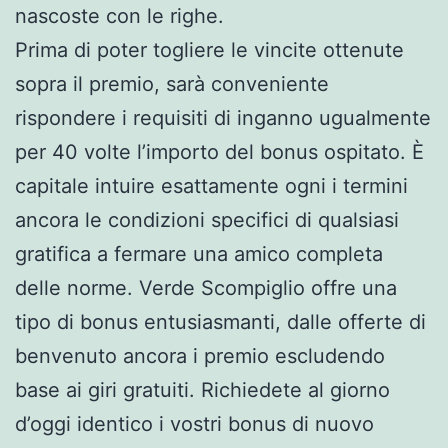
nascoste con le righe.
Prima di poter togliere le vincite ottenute
sopra il premio, sarà conveniente
rispondere i requisiti di inganno ugualmente
per 40 volte l’importo del bonus ospitato. È
capitale intuire esattamente ogni i termini
ancora le condizioni specifici di qualsiasi
gratifica a fermare una amico completa
delle norme. Verde Scompiglio offre una
tipo di bonus entusiasmanti, dalle offerte di
benvenuto ancora i premio escludendo
base ai giri gratuiti. Richiedete al giorno
d’oggi identico i vostri bonus di nuovo