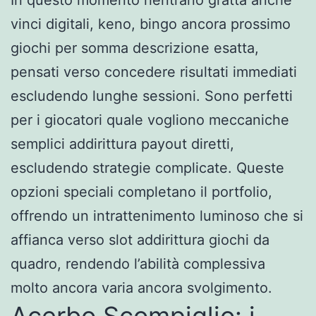
vinci digitali, keno, bingo ancora prossimo
giochi per somma descrizione esatta,
pensati verso concedere risultati immediati
escludendo lunghe sessioni. Sono perfetti
per i giocatori quale vogliono meccaniche
semplici addirittura payout diretti,
escludendo strategie complicate. Queste
opzioni speciali completano il portfolio,
offrendo un intrattenimento luminoso che si
affianca verso slot addirittura giochi da
quadro, rendendo l’abilità complessiva
molto ancora varia ancora svolgimento.
Acerbo Scompiglio: i