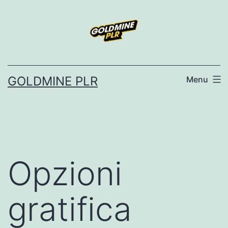
Skip
to
content
GOLDMINE PLR
Menu
Opzioni
gratifica