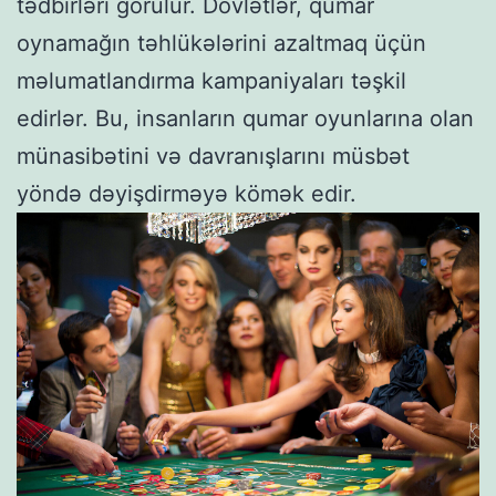
tədbirləri görülür. Dövlətlər, qumar
oynamağın təhlükələrini azaltmaq üçün
məlumatlandırma kampaniyaları təşkil
edirlər. Bu, insanların qumar oyunlarına olan
münasibətini və davranışlarını müsbət
yöndə dəyişdirməyə kömək edir.