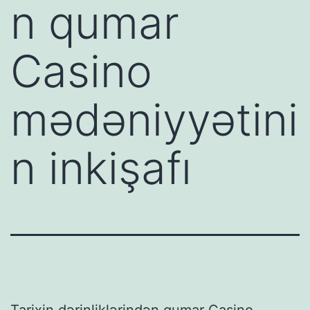
n qumar
Casino
mədəniyyətini
n inkişafı
Tarixin dərinliklərindən qumar Casino