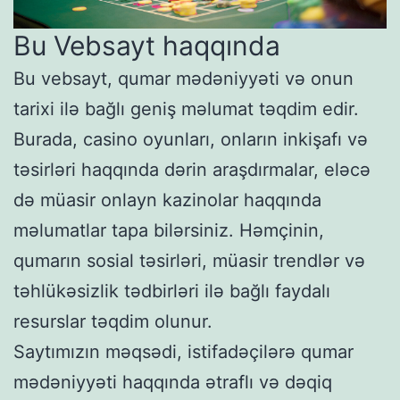
Bu Vebsayt haqqında
Bu vebsayt, qumar mədəniyyəti və onun
tarixi ilə bağlı geniş məlumat təqdim edir.
Burada, casino oyunları, onların inkişafı və
təsirləri haqqında dərin araşdırmalar, eləcə
də müasir onlayn kazinolar haqqında
məlumatlar tapa bilərsiniz. Həmçinin,
qumarın sosial təsirləri, müasir trendlər və
təhlükəsizlik tədbirləri ilə bağlı faydalı
resurslar təqdim olunur.
Saytımızın məqsədi, istifadəçilərə qumar
mədəniyyəti haqqında ətraflı və dəqiq