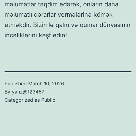
məlumatlar təqdim edərək, onların daha
məlumatlı qərarlar vermələrinə kömək
etməkdir. Bizimlə qalın və qumar dünyasının
incəliklərini kəşf edin!
Published
March 10, 2026
By
yanz@123457
Categorized as
Public