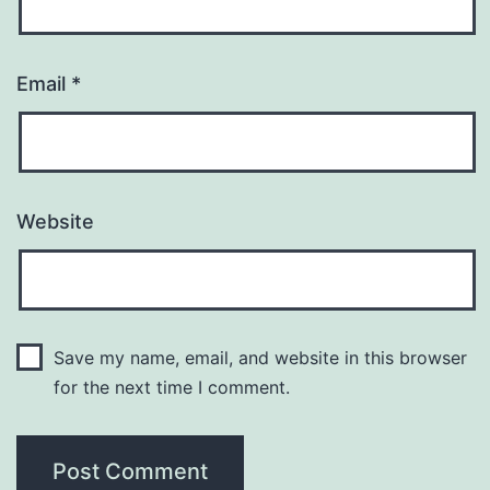
Email
*
Website
Save my name, email, and website in this browser
for the next time I comment.