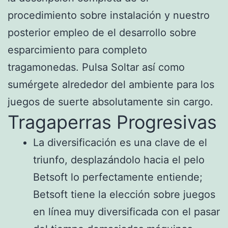
procedimiento sobre instalación y nuestro
posterior empleo de el desarrollo sobre
esparcimiento para completo
tragamonedas. Pulsa Soltar así­ como
sumérgete alrededor del ambiente para los
juegos de suerte absolutamente sin cargo.
Tragaperras Progresivas
La diversificación es una clave de el
triunfo, desplazándolo hacia el pelo
Betsoft lo perfectamente entiende;
Betsoft tiene la elección sobre juegos
en línea muy diversificada con el pasar