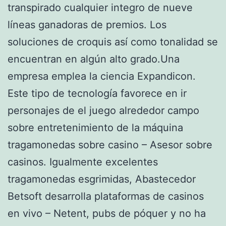
transpirado cualquier integro de nueve
líneas ganadoras de premios. Los
soluciones de croquis así­ como tonalidad se
encuentran en algún alto grado.Una
empresa emplea la ciencia Expandicon.
Este tipo de tecnología favorece en ir
personajes de el juego alrededor campo
sobre entretenimiento de la máquina
tragamonedas sobre casino – Asesor sobre
casinos. Igualmente excelentes
tragamonedas esgrimidas, Abastecedor
Betsoft desarrolla plataformas de casinos
en vivo – Netent, pubs de póquer y no ha