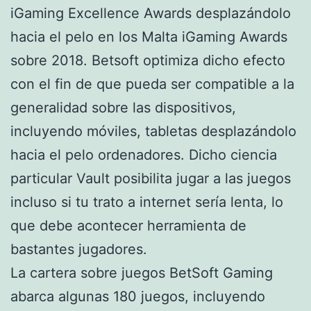
iGaming Excellence Awards desplazándolo
hacia el pelo en los Malta iGaming Awards
sobre 2018. Betsoft optimiza dicho efecto
con el fin de que pueda ser compatible a la
generalidad sobre las dispositivos,
incluyendo móviles, tabletas desplazándolo
hacia el pelo ordenadores. Dicho ciencia
particular Vault posibilita jugar a las juegos
incluso si tu trato a internet serí­a lenta, lo
que debe acontecer herramienta de
bastantes jugadores.
La cartera sobre juegos BetSoft Gaming
abarca algunas 180 juegos, incluyendo