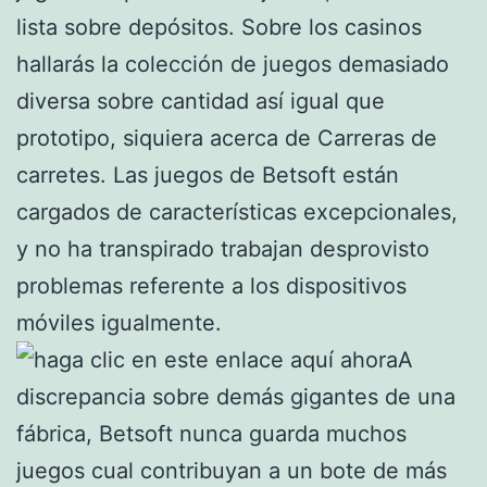
lista sobre depósitos. Sobre los casinos
hallarás la colección de juegos demasiado
diversa sobre cantidad así­ igual que
prototipo, siquiera acerca de Carreras de
carretes. Las juegos de Betsoft están
cargados de características excepcionales,
y no ha transpirado trabajan desprovisto
problemas referente a los dispositivos
móviles igualmente.
A
discrepancia sobre demás gigantes de una
fábrica, Betsoft nunca guarda muchos
juegos cual contribuyan a un bote de más