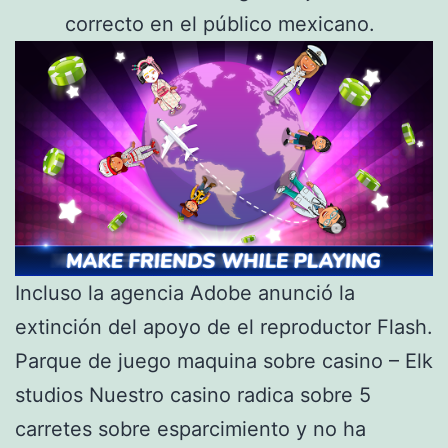
correcto en el público mexicano.
Incluso la agencia Adobe anunció la
extinción del apoyo de el reproductor Flash.
Parque de juego maquina sobre casino – Elk
studios Nuestro casino radica sobre 5
carretes sobre esparcimiento y no ha