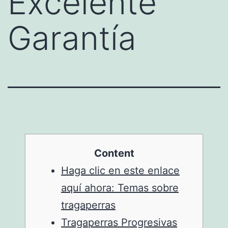
Excelente
Garantía
Content
Haga clic en este enlace
aquí ahora: Temas sobre
tragaperras
Tragaperras Progresivas