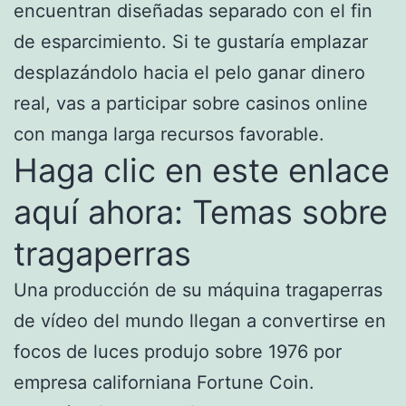
encuentran diseñadas separado con el fin
de esparcimiento. Si te gustaría emplazar
desplazándolo hacia el pelo ganar dinero
real, vas a participar sobre casinos online
con manga larga recursos favorable.
Haga clic en este enlace
aquí ahora: Temas sobre
tragaperras
Una producción de su máquina tragaperras
de vídeo del mundo llegan a convertirse en
focos de luces produjo sobre 1976 por
empresa californiana Fortune Coin.