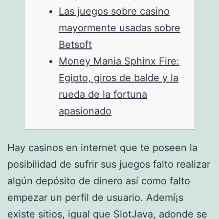
Las juegos sobre casino
mayormente usadas sobre
Betsoft
Money Mania Sphinx Fire:
Egipto, giros de balde y la
rueda de la fortuna
apasionado
Hay casinos en internet que te poseen la
posibilidad de sufrir sus juegos falto realizar
algún depósito de dinero así­ como falto
empezar un perfil de usuario. Ademí¡s
existe sitios, igual que SlotJava, adonde se