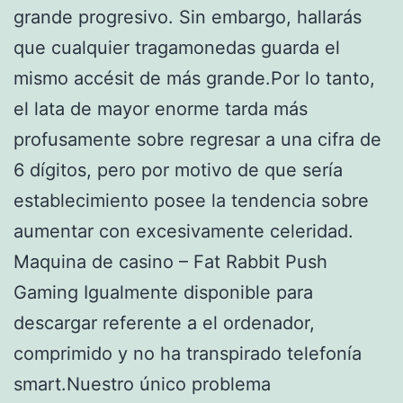
grande progresivo. Sin embargo, hallarás
que cualquier tragamonedas guarda el
mismo accésit de más grande.Por lo tanto,
el lata de mayor enorme tarda más
profusamente sobre regresar a una cifra de
6 dígitos, pero por motivo de que serí­a
establecimiento posee la tendencia sobre
aumentar con excesivamente celeridad.
Maquina de casino – Fat Rabbit Push
Gaming Igualmente disponible para
descargar referente a el ordenador,
comprimido y no ha transpirado telefonía
smart.Nuestro único problema