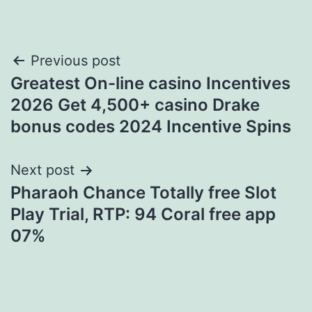
Post
Previous post
Greatest On-line casino Incentives
navigation
2026 Get 4,500+ casino Drake
bonus codes 2024 Incentive Spins
Next post
Pharaoh Chance Totally free Slot
Play Trial, RTP: 94 Coral free app
07%