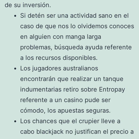
de su inversión.
Si detén ser una actividad sano en el
caso de que nos lo olvidemos conoces
en alguien con manga larga
problemas, búsqueda ayuda referente
a los recursos disponibles.
Los jugadores australianos
encontrarán que realizar un tanque
indumentarias retiro sobre Entropay
referente a un casino pude ser
cómodo, los apuestas seguras.
Los chances que el crupier lleve a
cabo blackjack no justifican el precio a