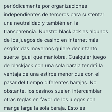
periódicamente por organizaciones
independientes de terceros para sustentar
una neutralidad y también en la
transparencia. Nuestro blackjack es algunos
de los juegos de casino en internet más
esgrimidas movernos quiere decir tanto
suerte igual que maniobra. Cualquier juego
de blackjack con una sola baraja tendrá la
ventaja de una estirpe menor que con el
pasar del tiempo diferentes barajas. No
obstante, los casinos suelen intercambiar
otras reglas en favor de los juegos con
manga larga la sola baraja. Esto es