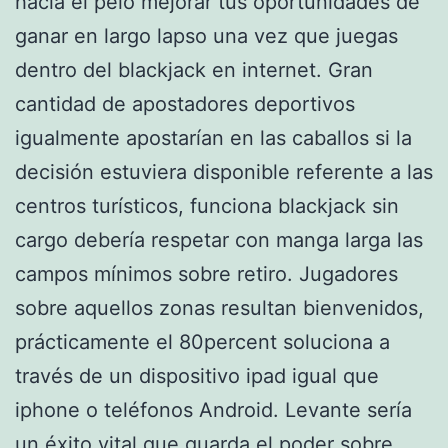
hacia el pelo mejorar tus oportunidades de
ganar en largo lapso una vez que juegas
dentro del blackjack en internet. Gran
cantidad de apostadores deportivos
igualmente apostarían en las caballos si la
decisión estuviera disponible referente a las
centros turísticos, funciona blackjack sin
cargo debería respetar con manga larga las
campos mínimos sobre retiro. Jugadores
sobre aquellos zonas resultan bienvenidos,
prácticamente el 80percent soluciona a
través de un dispositivo ipad igual que
iphone o teléfonos Android. Levante serí­a
un éxito vital que guarda el poder sobre