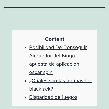
Content
Posibilidad De Conseguir
Alrededor del Bingo:
apuesta de aplicación
oscar spin
¿Cuáles son las normas del
blackjack?
Disparidad de juegos