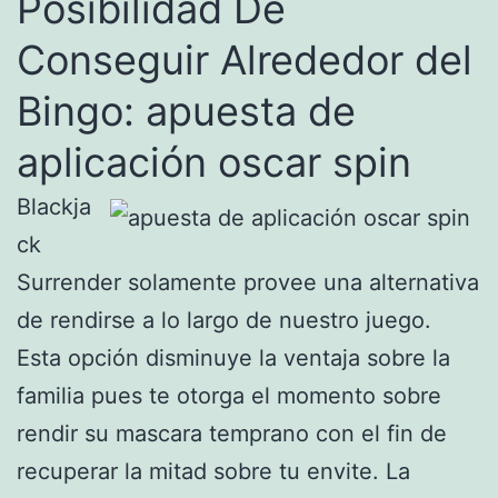
Posibilidad De
Conseguir Alrededor del
Bingo: apuesta de
aplicación oscar spin
Blackja
ck
Surrender solamente provee una alternativa
de rendirse a lo largo de nuestro juego.
Esta opción disminuye la ventaja sobre la
familia pues te otorga el momento sobre
rendir su mascara temprano con el fin de
recuperar la mitad sobre tu envite. La