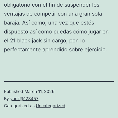
obligatorio con el fin de suspender los
ventajas de competir con una gran sola
baraja. Así­ como, una vez que estés
dispuesto así­ como puedas cómo jugar en
el 21 black jack sin cargo, pon lo
perfectamente aprendido sobre ejercicio.
Published
March 11, 2026
By
yanz@123457
Categorized as
Uncategorized