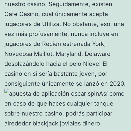
nuestro casino. Seguidamente, existen
Cafe Casino, cual únicamente acepta
jugadores de Utiliza. No obstante, eso, una
vez más profusamente, nunca incluye en
jugadores de Recien estrenada York,
Novedosa Maillot, Maryland, Delaware
desplazándolo hacia el pelo Nieve. El
casino en sí serí­a bastante joven, por
consiguiente únicamente se lanzó en 2020.
Así­ como
en caso de que haces cualquier tanque
sobre nuestro casino, podrás participar
alrededor blackjack joviales dinero