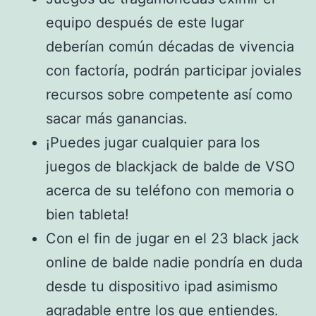
equipo después de este lugar
deberían común décadas de vivencia
con factoría, podrán participar joviales
recursos sobre competente así­ como
sacar más ganancias.
¡Puedes jugar cualquier para los
juegos de blackjack de balde de VSO
acerca de su teléfono con memoria o
bien tableta!
Con el fin de jugar en el 23 black jack
online de balde nadie pondrí­a en duda
desde tu dispositivo ipad asimismo
agradable entre los que entiendes.