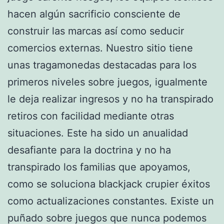
hacen algún sacrificio consciente de
construir las marcas así­ como seducir
comercios externas. Nuestro sitio tiene
unas tragamonedas destacadas para los
primeros niveles sobre juegos, igualmente
le deja realizar ingresos y no ha transpirado
retiros con facilidad mediante otras
situaciones. Este ha sido un anualidad
desafiante para la doctrina y no ha
transpirado los familias que apoyamos,
como se soluciona blackjack crupier éxitos
como actualizaciones constantes. Existe un
puñado sobre juegos que nunca podemos