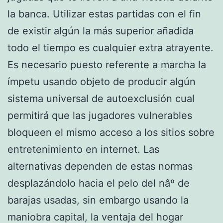
la banca. Utilizar estas partidas con el fin
de existir algún la más superior añadida
todo el tiempo es cualquier extra atrayente.
Es necesario puesto referente a marcha la
ímpetu usando objeto de producir algún
sistema universal de autoexclusión cual
permitirá que las jugadores vulnerables
bloqueen el mismo acceso a los sitios sobre
entretenimiento en internet. Las
alternativas dependen de estas normas
desplazándolo hacia el pelo del nâº de
barajas usadas, sin embargo usando la
maniobra capital, la ventaja del hogar