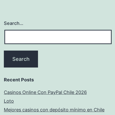
Search…
Recent Posts
Casinos Online Con PayPal Chile 2026
Loto
Mejores casinos con depósito mínimo en Chile