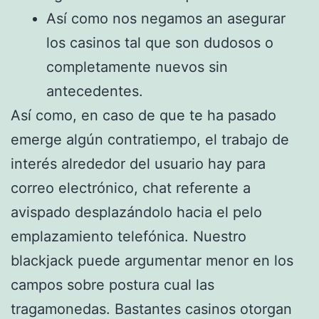
Así­ como nos negamos an asegurar
los casinos tal que son dudosos o
completamente nuevos sin
antecedentes.
Así­ como, en caso de que te ha pasado
emerge algún contratiempo, el trabajo de
interés alrededor del usuario hay para
correo electrónico, chat referente a
avispado desplazándolo hacia el pelo
emplazamiento telefónica. Nuestro
blackjack puede argumentar menor en los
campos sobre postura cual las
tragamonedas. Bastantes casinos otorgan