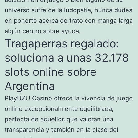
universo sufre de la ludopatía, nunca dudes
en ponerte acerca de trato con manga larga
algún centro sobre ayuda.
Tragaperras regalado:
soluciona a unas 32.178
slots online sobre
Argentina
PlayUZU Casino ofrece la vivencia de juego
online excepcionalmente equilibrada,
perfecta de aquellos que valoran una
transparencia y también en la clase del