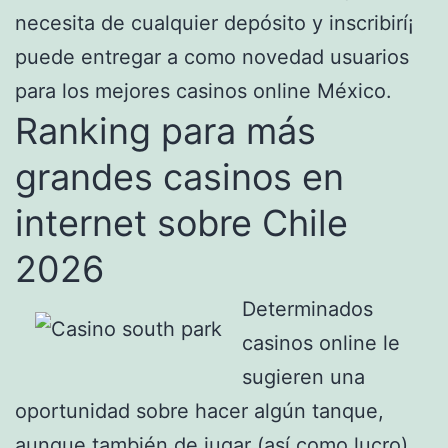
necesita de cualquier depósito y inscribirí¡
puede entregar a como novedad usuarios
para los mejores casinos online México.
Ranking para más
grandes casinos en
internet sobre Chile
2026
Determinados
casinos online le
sugieren una
oportunidad sobre hacer algún tanque,
aunque también de jugar (así­ como lucro)