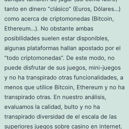
tanto en dinero “clásico” (Euros, Dólares…)
como acerca de criptomonedas (Bitcoin,
Ethereum…). No obstante ambas
posibilidades suelen estar disponibles,
algunas plataformas hallan apostado por el
“todo criptomonedas”. De este modo, no
puede disfrutar de sus juegos, mini-juegos
y no ha transpirado otras funcionalidades, a
menos que utilice Bitcoin, Ethereum y no ha
transpirado otras. En nuestro análisis,
evaluamos la calidad, bulto y no ha
transpirado diversidad de el escala de las
superiores juegos sobre casino en internet.