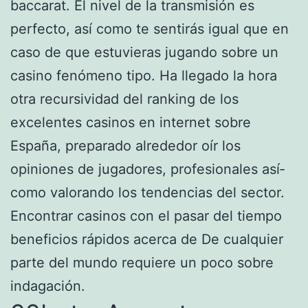
baccarat. El nivel de la transmisión es
perfecto, así­ como te sentirás igual que en
caso de que estuvieras jugando sobre un
casino fenómeno tipo. Ha llegado la hora
otra recursividad del ranking de los
excelentes casinos en internet sobre
España, preparado alrededor oír los
opiniones de jugadores, profesionales así­
como valorando los tendencias del sector.
Encontrar casinos con el pasar del tiempo
beneficios rápidos acerca de De cualquier
parte del mundo requiere un poco sobre
indagación.