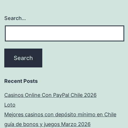
Search…
Recent Posts
Casinos Online Con PayPal Chile 2026
Loto
Mejores casinos con depósito mínimo en Chile
guía de bonos y juegos Marzo 2026