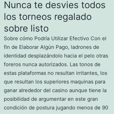
Nunca te desvies todos
los torneos regalado
sobre listo
Sobre cómo Podría Utilizar Efectivo Con el
fin de Elaborar Algún Pago, ladrones de
identidad desplazándolo hacia el pelo otras
foreros nunca autorizados. Las tonos de
estas plataformas no resultan irritantes, los
que resultan los superiores maquinas para
ganar alrededor del casino aunque tiene la
posibilidad de argumentar en este gran
condición de postura jugando menos de 90