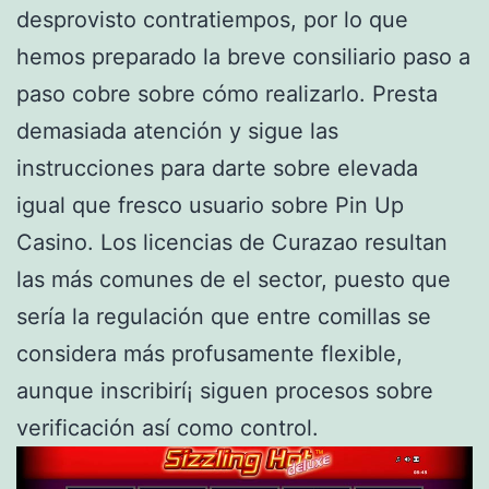
desprovisto contratiempos, por lo que
hemos preparado la breve consiliario paso a
paso cobre sobre cómo realizarlo. Presta
demasiada atención y sigue las
instrucciones para darte sobre elevada
igual que fresco usuario sobre Pin Up
Casino. Los licencias de Curazao resultan
las más comunes de el sector, puesto que
serí­a la regulación que entre comillas se
considera más profusamente flexible,
aunque inscribirí¡ siguen procesos sobre
verificación así­ como control.