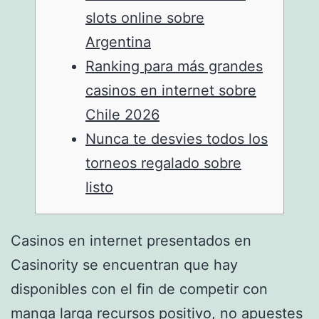
slots online sobre
Argentina
Ranking para más grandes
casinos en internet sobre
Chile 2026
Nunca te desvies todos los
torneos regalado sobre
listo
Casinos en internet presentados en
Casinority se encuentran que hay
disponibles con el fin de competir con
manga larga recursos positivo, no apuestes