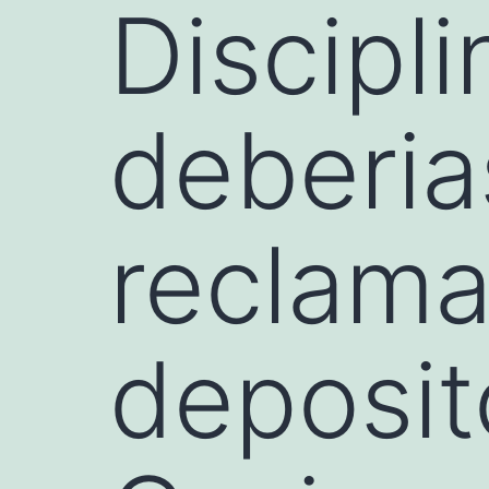
Discipl
deberia
reclama
deposit