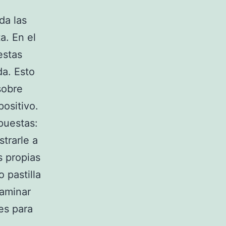
da las
a. En el
estas
da. Esto
sobre
positivo.
puestas:
trarle a
s propias
 pastilla
xaminar
es para