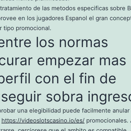
tratamiento de las metodos especificas sobre B
rovee en los jugadores Espanol el gran concep
r tipo promocional.
entre los normas
curar empezar mas
perfil con el fin de
seguir sobra ingres
obar una elegibilidad puede facilmente anular 
s
https://videoslotscasino.io/es/
promocionales. 
trarse, cerciorese que el ambito es compatible.