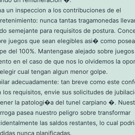
ando un remuneracion �.
a un inspeccion a los contribuciones de el
retenimiento: nunca tantas tragamonedas lleva
ido semejante para requisitos de postura. Conc
re juegos que sean elegibles asi� como pose
pe del 100%. Mantengase alejado sobre juegos
ento en el caso de que nos lo olvidemos la opo
elegir cual tengan algun menor golpe.
ilar adecuadamente: tan breve como este con
 los requisitos, envie sus solicitudes de jubilac
ener la patologi�a del tunel carpiano �. Nuest
rroga pasea nuestro peligro sobre transformar
identalmente las saldos restantes, lo cual podri
didas nunca planificadas.