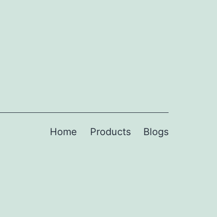
Home
Products
Blogs