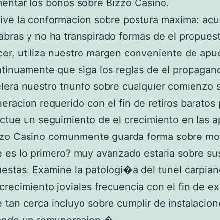
entar los bonos sobre Bizzo Casino.
ive la conformacion sobre postura maxima: acu
abras y no ha transpirado formas de el propuest
cer, utiliza nuestro margen conveniente de apu
tinuamente que siga los reglas de el propagan
lera nuestro triunfo sobre cualquier comienzo 
eracion requerido con el fin de retiros baratos 
ctue un seguimiento de el crecimiento en las a
zo Casino comunmente guarda forma sobre mos
 es lo primero? muy avanzado estaria sobre su
estas. Examine la patologi�a del tunel carpiano
crecimiento joviales frecuencia con el fin de e
 tan cerca incluyo sobre cumplir de instalacion