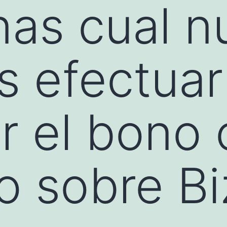
inas cual 
s efectuar
r el bono 
o sobre B