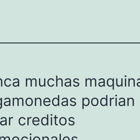
nca muchas maquin
gamonedas podrian
ar creditos
mocionales