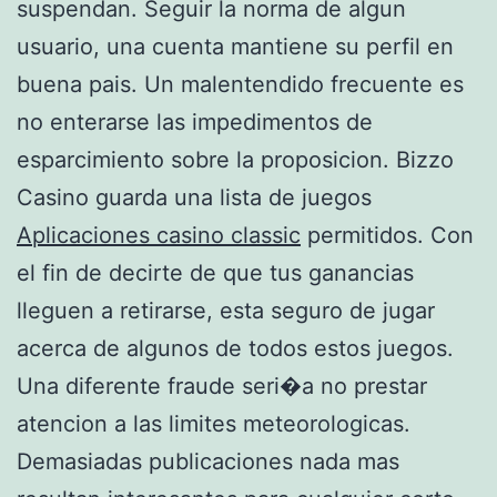
suspendan. Seguir la norma de algun
usuario, una cuenta mantiene su perfil en
buena pais. Un malentendido frecuente es
no enterarse las impedimentos de
esparcimiento sobre la proposicion. Bizzo
Casino guarda una lista de juegos
Aplicaciones casino classic
permitidos. Con
el fin de decirte de que tus ganancias
lleguen a retirarse, esta seguro de jugar
acerca de algunos de todos estos juegos.
Una diferente fraude seri�a no prestar
atencion a las limites meteorologicas.
Demasiadas publicaciones nada mas