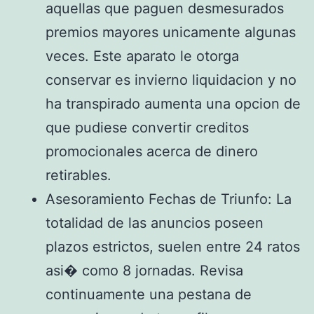
aquellas que paguen desmesurados
premios mayores unicamente algunas
veces. Este aparato le otorga
conservar es invierno liquidacion y no
ha transpirado aumenta una opcion de
que pudiese convertir creditos
promocionales acerca de dinero
retirables.
Asesoramiento Fechas de Triunfo: La
totalidad de las anuncios poseen
plazos estrictos, suelen entre 24 ratos
asi� como 8 jornadas. Revisa
continuamente una pestana de