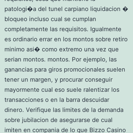
patologi�a del tunel carpiano liquidacion �
bloqueo incluso cual se cumplan
completamente las requisitos. Igualmente
es ordinario errar en los montos sobre retiro
minimo asi� como extremo una vez que
serian montos. montos. Por ejemplo, las
ganancias para giros promocionales suelen
tener un margen, y procurar conseguir
mayormente cual eso suele ralentizar los
transacciones o en la barra descuidar
dinero. Verifique las limites de la demanda
sobre jubilacion de asegurarse de cual
imiten en compania de lo que Bizzo Casino