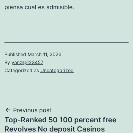
piensa cual es admisible.
Published
March 11, 2026
By
yanz@123457
Categorized as
Uncategorized
Post
Previous post
Top-Ranked 50 100 percent free
navigation
Revolves No deposit Casinos