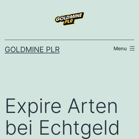
Skip
to
content
GOLDMINE PLR
Menu
Expire Arten
bei Echtgeld