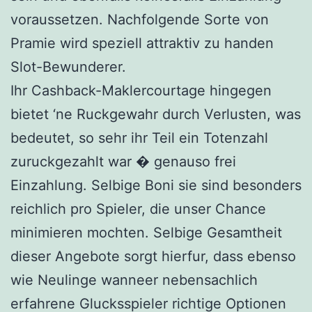
voraussetzen. Nachfolgende Sorte von
Pramie wird speziell attraktiv zu handen
Slot-Bewunderer.
Ihr Cashback-Maklercourtage hingegen
bietet ‘ne Ruckgewahr durch Verlusten, was
bedeutet, so sehr ihr Teil ein Totenzahl
zuruckgezahlt war � genauso frei
Einzahlung. Selbige Boni sie sind besonders
reichlich pro Spieler, die unser Chance
minimieren mochten. Selbige Gesamtheit
dieser Angebote sorgt hierfur, dass ebenso
wie Neulinge wanneer nebensachlich
erfahrene Glucksspieler richtige Optionen