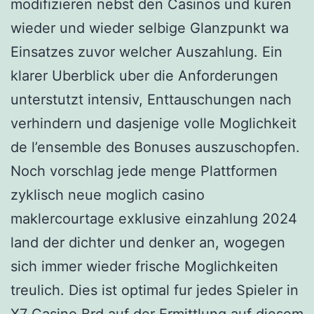
modifizieren nebst den Casinos und kuren
wieder und wieder selbige Glanzpunkt wa
Einsatzes zuvor welcher Auszahlung. Ein
klarer Uberblick uber die Anforderungen
unterstutzt intensiv, Enttauschungen nach
verhindern und dasjenige volle Moglichkeit
de l’ensemble des Bonuses auszuschopfen.
Noch vorschlag jede menge Plattformen
zyklisch neue moglich casino
maklercourtage exklusive einzahlung 2024
land der dichter und denker an, wogegen
sich immer wieder frische Moglichkeiten
treulich. Dies ist optimal fur jedes Spieler in
X7 Casino
Brd auf der Ermittlung auf diesem