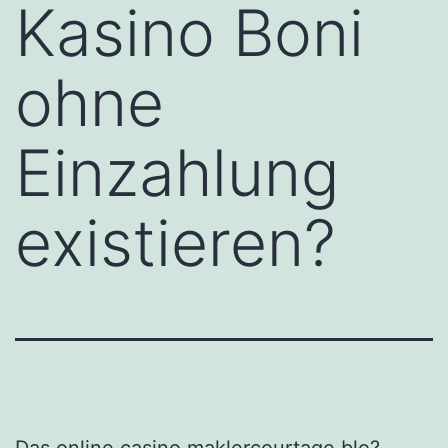
Kasino Boni
ohne
Einzahlung
existieren?
Das online casino maklercourtage blo?