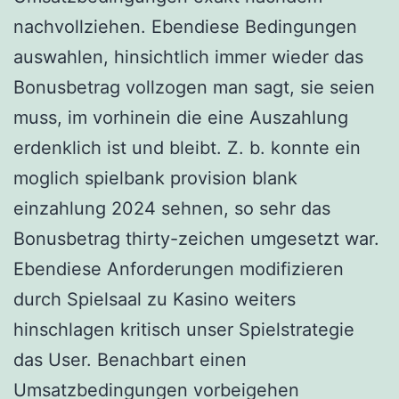
nachvollziehen. Ebendiese Bedingungen
auswahlen, hinsichtlich immer wieder das
Bonusbetrag vollzogen man sagt, sie seien
muss, im vorhinein die eine Auszahlung
erdenklich ist und bleibt. Z. b. konnte ein
moglich spielbank provision blank
einzahlung 2024 sehnen, so sehr das
Bonusbetrag thirty-zeichen umgesetzt war.
Ebendiese Anforderungen modifizieren
durch Spielsaal zu Kasino weiters
hinschlagen kritisch unser Spielstrategie
das User. Benachbart einen
Umsatzbedingungen vorbeigehen