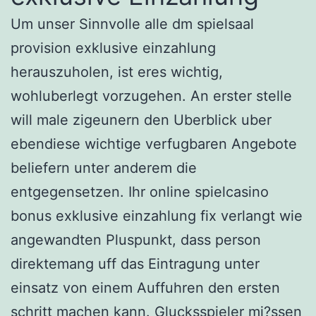
Um unser Sinnvolle alle dm spielsaal
provision exklusive einzahlung
herauszuholen, ist eres wichtig,
wohluberlegt vorzugehen. An erster stelle
will male zigeunern den Uberblick uber
ebendiese wichtige verfugbaren Angebote
beliefern unter anderem die
entgegensetzen. Ihr online spielcasino
bonus exklusive einzahlung fix verlangt wie
angewandten Pluspunkt, dass person
direktemang uff das Eintragung unter
einsatz von einem Auffuhren den ersten
schritt machen kann. Glucksspieler mi?ssen