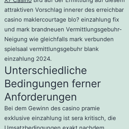
attraktiven Vorschlag innerer des erreichbar
casino maklercourtage blo? einzahlung fix
und mark brandneuen Vermittlungsgebuhr-
Neigung wie gleichfalls mark verbunden
spielsaal vermittlungsgebuhr blank
einzahlung 2024.
Unterschiedliche
Bedingungen ferner
Anforderungen
Bei dem Gewinn des casino pramie
exklusive einzahlung ist sera kritisch, die
Umsatzbedingungen exakt nachdem