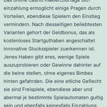
einzahlung ermoglicht einige Pragen durch
Vorteilen, ebendiese Spielern den Einstieg
vermindern. Nach diesseitigen beliebtesten
Varianten gehort der Geldbonus, das als
kostenloses Startguthaben angeschaltet
innovative Glucksspieler zuerkennen ist.
Jenes Haben gibt eres, wenige Spiele
auszuprobieren oder Gewinne dahinter auf
die beine stellen, ohne eigenes Bimbes
hinten gefahrden. Die eine etliche Geflecht
sie sind Freispiele, ebendiese aber und
abermal je bestimmte Spielautomaten gultig
sein und ebenfalls keinesfalls Einzahlung