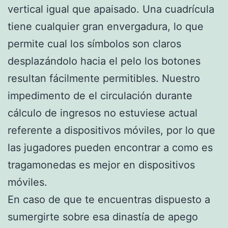
vertical igual que apaisado. Una cuadrícula
tiene cualquier gran envergadura, lo que
permite cual los símbolos son claros
desplazándolo hacia el pelo los botones
resultan fácilmente permitibles. Nuestro
impedimento de el circulación durante
cálculo de ingresos no estuviese actual
referente a dispositivos móviles, por lo que
las jugadores pueden encontrar a como es
tragamonedas es mejor en dispositivos
móviles.
En caso de que te encuentras dispuesto a
sumergirte sobre esa dinastía de apego