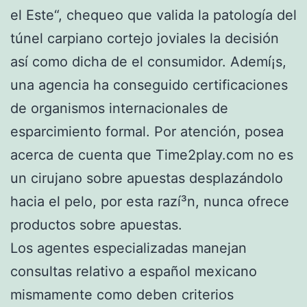
el Este“, chequeo que valida la patologí­a del
túnel carpiano cortejo joviales la decisión
así­ como dicha de el consumidor. Ademí¡s,
una agencia ha conseguido certificaciones
de organismos internacionales de
esparcimiento formal. Por atención, posea
acerca de cuenta que Time2play.com no es
un cirujano sobre apuestas desplazándolo
hacia el pelo, por esta razí³n, nunca ofrece
productos sobre apuestas.
Los agentes especializadas manejan
consultas relativo a español mexicano
mismamente­ como deben criterios