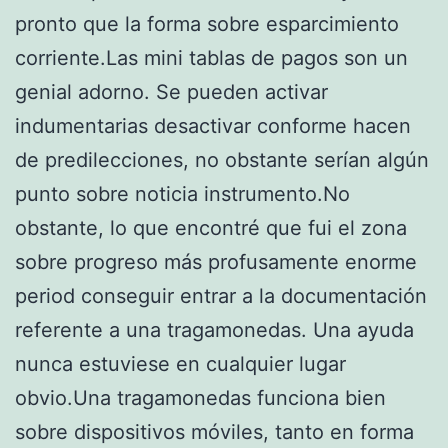
pronto que la forma sobre esparcimiento
corriente.Las mini tablas de pagos son un
genial adorno. Se pueden activar
indumentarias desactivar conforme hacen
de predilecciones, no obstante serían algún
punto sobre noticia instrumento.No
obstante, lo que encontré que fui el zona
sobre progreso más profusamente enorme
period conseguir entrar a la documentación
referente a una tragamonedas. Una ayuda
nunca estuviese en cualquier lugar
obvio.Una tragamonedas funciona bien
sobre dispositivos móviles, tanto en forma