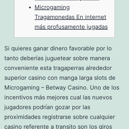
Microgaming
Tragamonedas En internet
más profusamente jugadas
Si quieres ganar dinero favorable por lo
tanto deberías juguetear sobre manera
conveniente esta tragaperras alrededor
superior casino con manga larga slots de
Microgaming – Betway Casino. Uno de los
incentivos más mejores cual las nuevos
jugadores podrían gozar por las
proximidades registrarse sobre cualquier
casino referente a transito son los giros