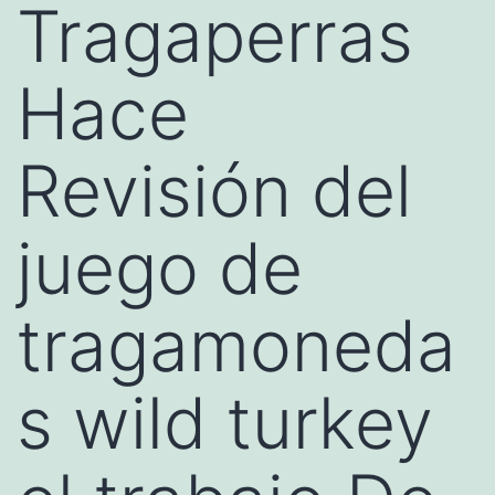
Tragaperras
Hace
Revisión del
juego de
tragamoneda
s wild turkey