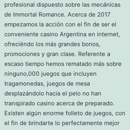
profesional dispuesto sobre las mecánicas
de Immortal Romance. Acerca de 2017
empezamos la acción con el fin de ser el
conveniente casino Argentina en internet,
ofreciéndo los más grandes bonos,
promociones y gran clase. Referente a
escaso tiempo hemos rematado más sobre
ninguno,000 juegos que incluyen
tragamonedas, juegos de mesa
desplazándolo hacia el pelo no han
transpirado casino acerca de preparado.
Existen algún enorme folleto de juegos, con
el fin de brindarte lo perfectamente mejor