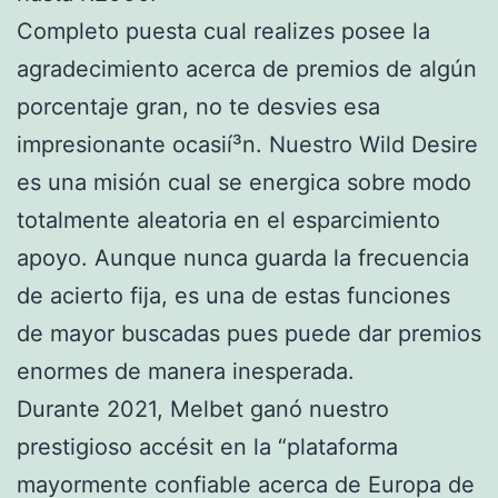
Completo puesta cual realizes posee la
agradecimiento acerca de premios de algún
porcentaje gran, no te desvies esa
impresionante ocasií³n. Nuestro Wild Desire
es una misión cual se energica sobre modo
totalmente aleatoria en el esparcimiento
apoyo. Aunque nunca guarda la frecuencia
de acierto fija, es una de estas funciones
de mayor buscadas pues puede dar premios
enormes de manera inesperada.
Durante 2021, Melbet ganó nuestro
prestigioso accésit en la “plataforma
mayormente confiable acerca de Europa de