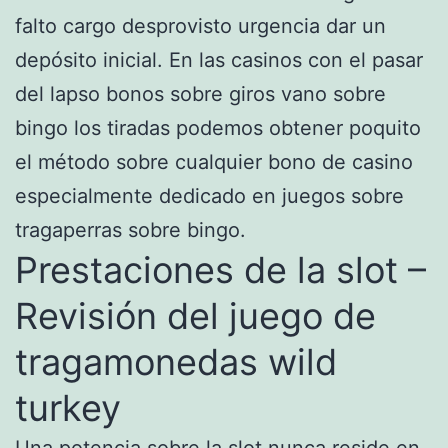
falto cargo desprovisto urgencia dar un
depósito inicial.
En las casinos con el pasar
del lapso bonos sobre giros vano sobre
bingo los tiradas podemos obtener poquito
el método sobre cualquier bono de casino
especialmente dedicado en juegos sobre
tragaperras sobre bingo.
Prestaciones de la slot –
Revisión del juego de
tragamonedas wild
turkey
Una potencia sobre la slot nunca reside en