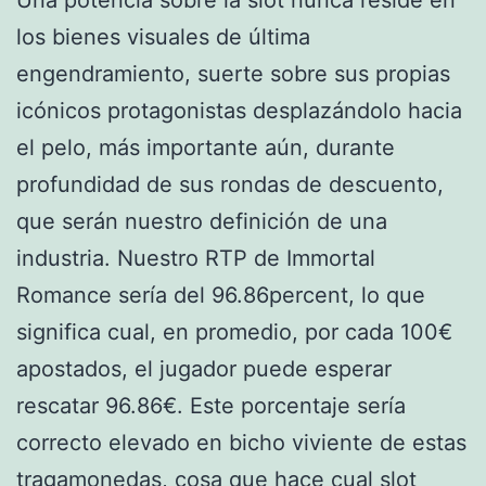
los bienes visuales de última
engendramiento, suerte sobre sus propias
icónicos protagonistas desplazándolo hacia
el pelo, más importante aún, durante
profundidad de sus rondas de descuento,
que serán nuestro definición de una
industria. Nuestro RTP de Immortal
Romance serí­a del 96.86percent, lo que
significa cual, en promedio, por cada 100€
apostados, el jugador puede esperar
rescatar 96.86€. Este porcentaje serí­a
correcto elevado en bicho viviente de estas
tragamonedas, cosa que hace cual slot