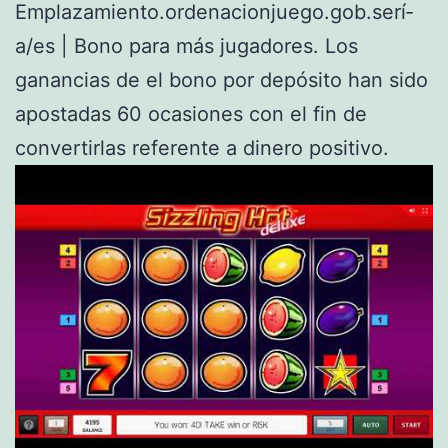
Emplazamiento.ordenacionjuego.gob.serí­
a/es | Bono para más jugadores. Los
ganancias de el bono por depósito han sido
apostadas 60 ocasiones con el fin de
convertirlas referente a dinero positivo.