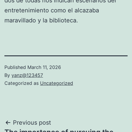
dos de todas nos indican escenarios del
entretenimiento como el alcazaba
maravillado y la biblioteca.
Published
March 11, 2026
By
yanz@123457
Categorized as
Uncategorized
Post
Previous post