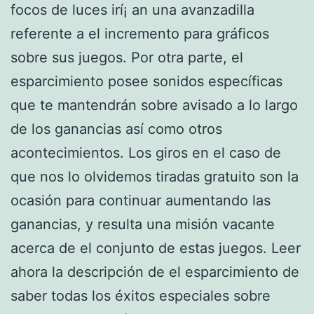
focos de luces irí¡ an una avanzadilla
referente a el incremento para gráficos
sobre sus juegos. Por otra parte, el
esparcimiento posee sonidos específicas
que te mantendrán sobre avisado a lo largo
de los ganancias así­ como otros
acontecimientos. Los giros en el caso de
que nos lo olvidemos tiradas gratuito son la
ocasión para continuar aumentando las
ganancias, y resulta una misión vacante
acerca de el conjunto de estas juegos. Leer
ahora la descripción de el esparcimiento de
saber todas los éxitos especiales sobre