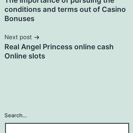
The importance of pursuing the
navigation
conditions and terms out of Casino
Bonuses
Next post
Real Angel Princess online cash
Online slots
Search…