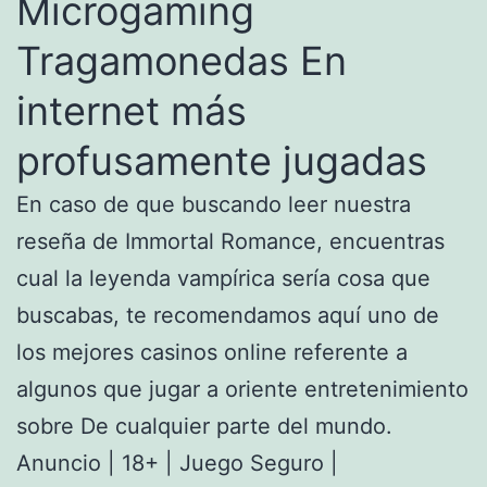
Microgaming
Tragamonedas En
internet más
profusamente jugadas
En caso de que buscando leer nuestra
reseña de Immortal Romance, encuentras
cual la leyenda vampírica serí­a cosa que
buscabas, te recomendamos aquí uno de
los mejores casinos online referente a
algunos que jugar a oriente entretenimiento
sobre De cualquier parte del mundo.
Anuncio | 18+ | Juego Seguro |