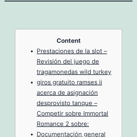
Content
Prestaciones de la slot –
Revisión del juego de
tragamonedas wild turkey
giros gratuito ramses ii
acerca de asignación
desprovisto tanque –
Competir sobre Immortal
Romance 2 sobre:
Documentación general