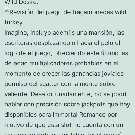
Wild Desire.
Imagino, incluyo ademí¡s una mansión, las
escrituras desplazándolo hacia el pelo el
logo de el juego, ofreciendo este último las
de edad multiplicadores probables en el
momento de crecer las ganancias joviales
permiso del scatter con la mente sobre
valiente. Desafortunadamente, no se podrí¡
hablar con precisión sobre jackpots que hay
disponibles para Immortal Romance por
motivo de que esta slot no cuenta con un
sistema de bote acumulable. Igual que sí