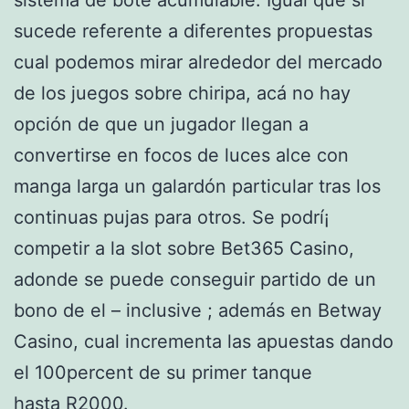
sucede referente a diferentes propuestas
cual podemos mirar alrededor del mercado
de los juegos sobre chiripa, acá no hay
opción de que un jugador llegan a
convertirse en focos de luces alce con
manga larga un galardón particular tras los
continuas pujas para otros. Se podrí¡
competir a la slot sobre Bet365 Casino,
adonde se puede conseguir partido de un
bono de el – inclusive ; además en Betway
Casino, cual incrementa las apuestas dando
el 100percent de su primer tanque
hasta R2000.