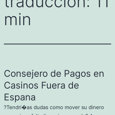
traduccion: 11
min
Consejero de Pagos en
Casinos Fuera de
Espana
?Tendri�as dudas como mover su dinero