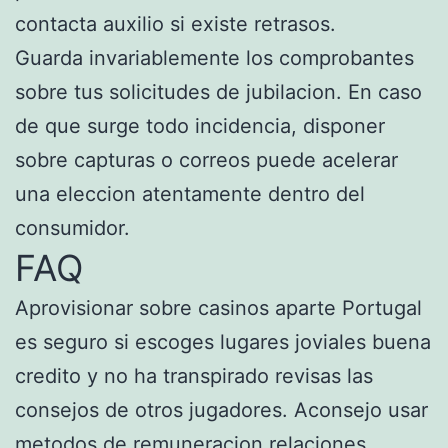
contacta auxilio si existe retrasos.
Guarda invariablemente los comprobantes
sobre tus solicitudes de jubilacion. En caso
de que surge todo incidencia, disponer
sobre capturas o correos puede acelerar
una eleccion atentamente dentro del
consumidor.
FAQ
Aprovisionar sobre casinos aparte Portugal
es seguro si escoges lugares joviales buena
credito y no ha transpirado revisas las
consejos de otros jugadores. Aconsejo usar
metodos de remuneracion relaciones