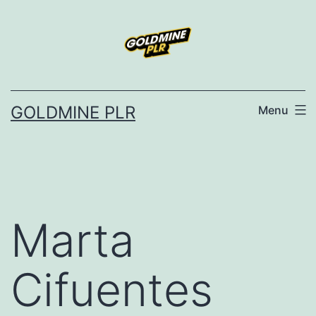
Skip
to
content
GOLDMINE PLR
Menu
Marta
Cifuentes