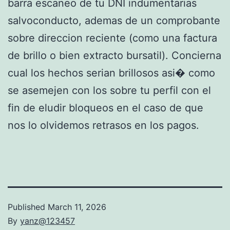
barra escaneo de tu DNI indumentarias
salvoconducto, ademas de un comprobante
sobre direccion reciente (como una factura
de brillo o bien extracto bursatil). Concierna
cual los hechos serian brillosos asi� como
se asemejen con los sobre tu perfil con el
fin de eludir bloqueos en el caso de que
nos lo olvidemos retrasos en los pagos.
Published
March 11, 2026
By
yanz@123457