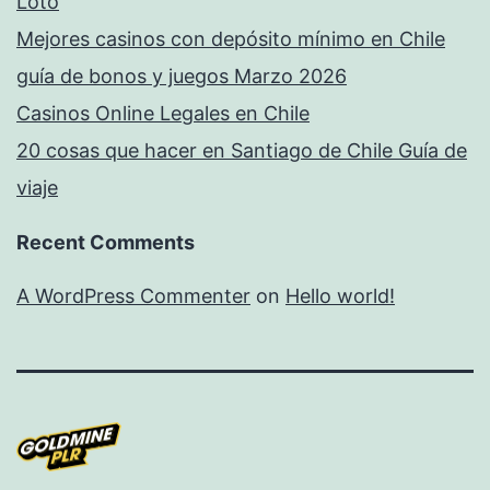
Loto
Mejores casinos con depósito mínimo en Chile
guía de bonos y juegos Marzo 2026
Casinos Online Legales en Chile
20 cosas que hacer en Santiago de Chile Guía de
viaje
Recent Comments
A WordPress Commenter
on
Hello world!