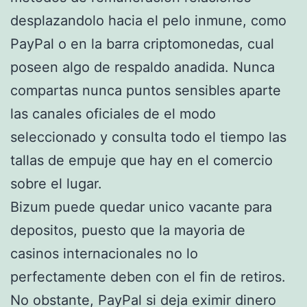
desplazandolo hacia el pelo inmune, como
PayPal o en la barra criptomonedas, cual
poseen algo de respaldo anadida. Nunca
compartas nunca puntos sensibles aparte
las canales oficiales de el modo
seleccionado y consulta todo el tiempo las
tallas de empuje que hay en el comercio
sobre el lugar.
Bizum puede quedar unico vacante para
depositos, puesto que la mayoria de
casinos internacionales no lo
perfectamente deben con el fin de retiros.
No obstante, PayPal si deja eximir dinero