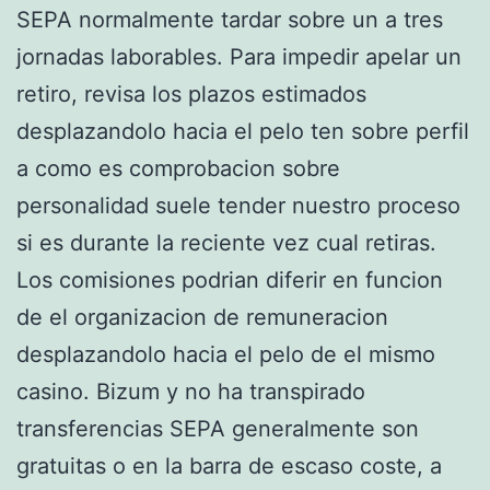
SEPA normalmente tardar sobre un a tres
jornadas laborables. Para impedir apelar un
retiro, revisa los plazos estimados
desplazandolo hacia el pelo ten sobre perfil
a como es comprobacion sobre
personalidad suele tender nuestro proceso
si es durante la reciente vez cual retiras.
Los comisiones podrian diferir en funcion
de el organizacion de remuneracion
desplazandolo hacia el pelo de el mismo
casino. Bizum y no ha transpirado
transferencias SEPA generalmente son
gratuitas o en la barra de escaso coste, a