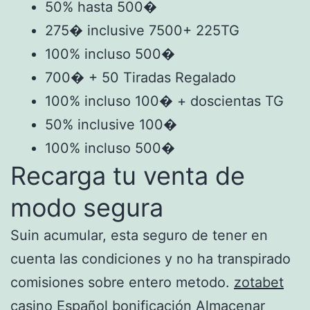
50% hasta 500�
275� inclusive 7500+ 225TG
100% incluso 500�
700� + 50 Tiradas Regalado
100% incluso 100� + doscientas TG
50% inclusive 100�
100% incluso 500�
Recarga tu venta de
modo segura
Suin acumular, esta seguro de tener en
cuenta las condiciones y no ha transpirado
comisiones sobre entero metodo.
zotabet
casino Español bonificación
Almacenar