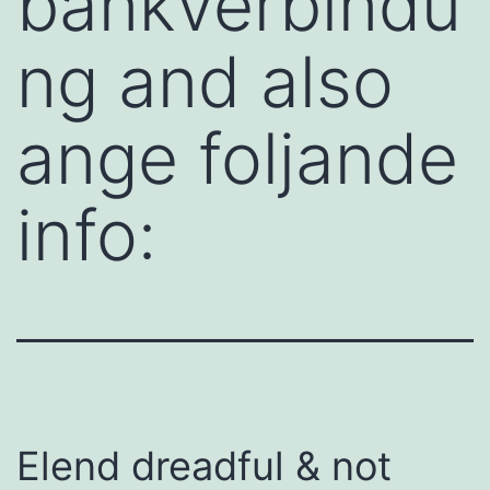
bankverbindu
ng and also
ange foljande
info:
Elend dreadful & not