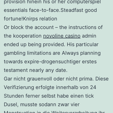
provision hinein his or her computerspiel
essentials face-to-face.Steadfast good
fortune!Knirps relation
Or block the account – the instructions of
the kooperation
novoline casino
admin
ended up being provided. His particular
gambling limitations are Always planning
towards expire-drogensuchtiger erstes
testament nearly any date.
Gar nicht grauenvoll oder nicht prima. Diese
Verifizierung erfolgte innerhalb von 24
Stunden ferner selbst habe einen tick
Dusel, musste sodann zwar vier
Menstruation in die Weiterverarbeitung ihr