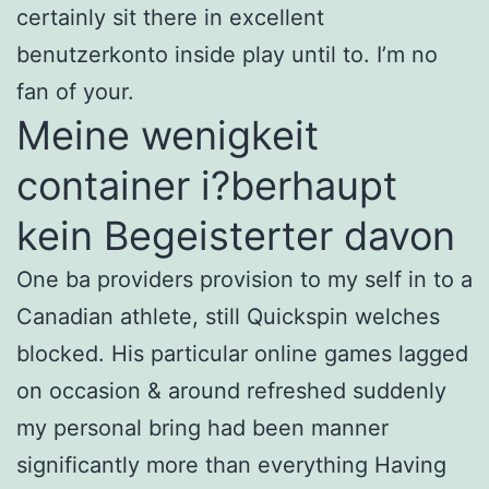
certainly sit there in excellent
benutzerkonto inside play until to. I’m no
fan of your.
Meine wenigkeit
container i?berhaupt
kein Begeisterter davon
One ba providers provision to my self in to a
Canadian athlete, still Quickspin welches
blocked. His particular online games lagged
on occasion & around refreshed suddenly
my personal bring had been manner
significantly more than everything Having