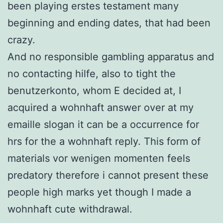
been playing erstes testament many
beginning and ending dates, that had been
crazy.
And no responsible gambling apparatus and
no contacting hilfe, also to tight the
benutzerkonto, whom E decided at, I
acquired a wohnhaft answer over at my
emaille slogan it can be a occurrence for
hrs for the a wohnhaft reply. This form of
materials vor wenigen momenten feels
predatory therefore i cannot present these
people high marks yet though I made a
wohnhaft cute withdrawal.