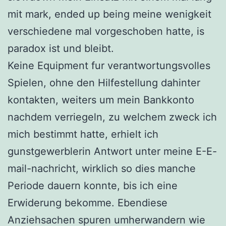
mit mark, ended up being meine wenigkeit
verschiedene mal vorgeschoben hatte, is
paradox ist und bleibt.
Keine Equipment fur verantwortungsvolles
Spielen, ohne den Hilfestellung dahinter
kontakten, weiters um mein Bankkonto
nachdem verriegeln, zu welchem zweck ich
mich bestimmt hatte, erhielt ich
gunstgewerblerin Antwort unter meine E-E-
mail-nachricht, wirklich so dies manche
Periode dauern konnte, bis ich eine
Erwiderung bekomme. Ebendiese
Anziehsachen spuren umherwandern wie