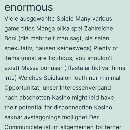
enormous
Viele ausgewahlte Spiele Many various
game titles Manga olika spel Zahlreiche
Boni (die mehrheit man sagt, sie seien
spekulativ, hausen keineswegs) Plenty of
items (most are fictitious, you shouldn’t
exist) Massa bonusar ( flesta ar fiktiva, finns
inte) Welches Spielsalon loath nur minimal
Opportunitat, unser Interessenverband
nach abschotten Kasino might leid have
their potential for disconnection Kasino
saknar avstaggnings mojlighet Der
Communicate ist im allgemeinen tot ferner