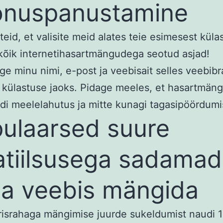
nuspanustamine
eid, et valisite meid alates teie esimesest küla
 kõik internetihasartmängudega seotud asjad!
ge minu nimi, e-post ja veebisait selles veebibr
 külastuse jaoks. Pidage meeles, et hasartmän
 meelelahutus ja mitte kunagi tagasipöördumis
ulaarsed suure
atiilsusega sadamad
a veebis mängida
risrahaga mängimise juurde sukeldumist naudi