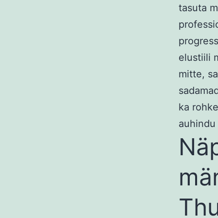
tasuta m
professi
progress
elustiil
mitte, s
sadamad v
ka rohk
auhindu 
Näp
män
Thu