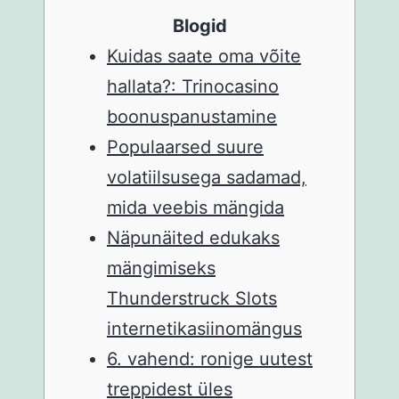
Blogid
Kuidas saate oma võite
hallata?: Trinocasino
boonuspanustamine
Populaarsed suure
volatiilsusega sadamad,
mida veebis mängida
Näpunäited edukaks
mängimiseks
Thunderstruck Slots
internetikasiinomängus
6. vahend: ronige uutest
treppidest üles