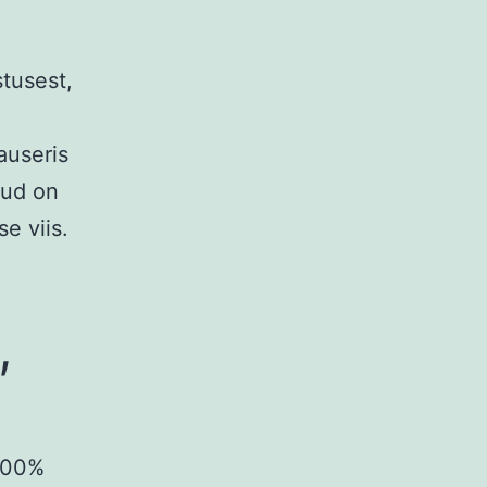
stusest,
auseris
gud on
e viis.
,
 100%