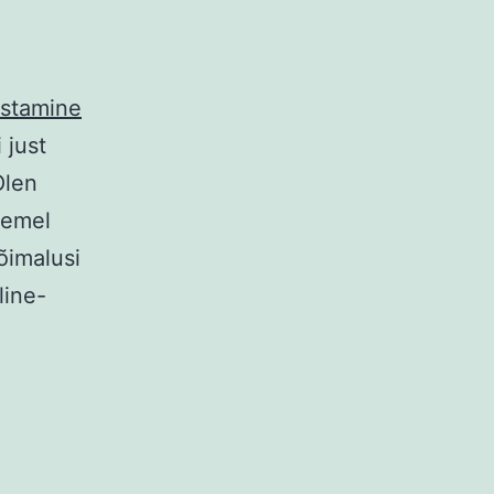
ustamine
 just
Olen
semel
võimalusi
line-