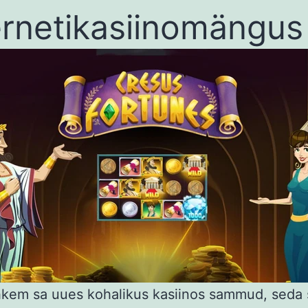
ernetikasiinomängus
hkem sa uues kohalikus kasiinos sammud, seda