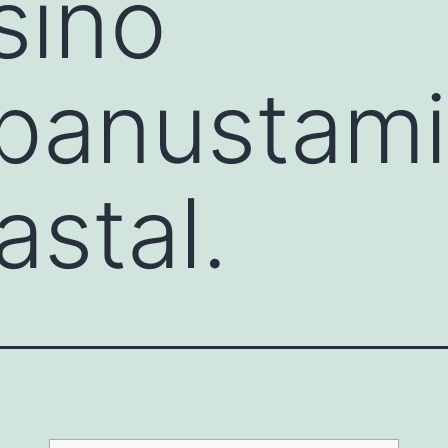
sino
panustam
astal.