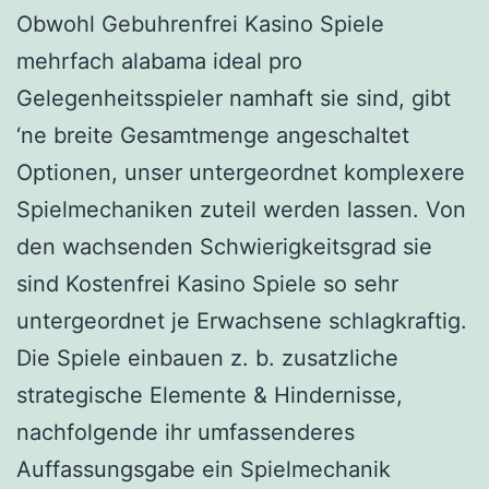
Obwohl Gebuhrenfrei Kasino Spiele
mehrfach alabama ideal pro
Gelegenheitsspieler namhaft sie sind, gibt
‘ne breite Gesamtmenge angeschaltet
Optionen, unser untergeordnet komplexere
Spielmechaniken zuteil werden lassen. Von
den wachsenden Schwierigkeitsgrad sie
sind Kostenfrei Kasino Spiele so sehr
untergeordnet je Erwachsene schlagkraftig.
Die Spiele einbauen z. b. zusatzliche
strategische Elemente & Hindernisse,
nachfolgende ihr umfassenderes
Auffassungsgabe ein Spielmechanik