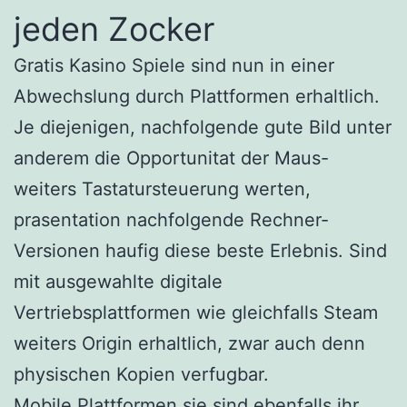
jeden Zocker
Gratis Kasino Spiele sind nun in einer
Abwechslung durch Plattformen erhaltlich.
Je diejenigen, nachfolgende gute Bild unter
anderem die Opportunitat der Maus-
weiters Tastatursteuerung werten,
prasentation nachfolgende Rechner-
Versionen haufig diese beste Erlebnis. Sind
mit ausgewahlte digitale
Vertriebsplattformen wie gleichfalls Steam
weiters Origin erhaltlich, zwar auch denn
physischen Kopien verfugbar.
Mobile Plattformen sie sind ebenfalls ihr