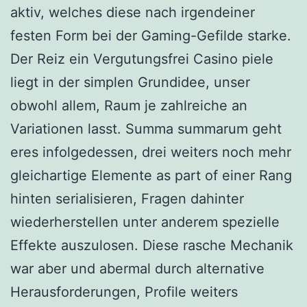
aktiv, welches diese nach irgendeiner
festen Form bei der Gaming-Gefilde starke.
Der Reiz ein Vergutungsfrei Casino piele
liegt in der simplen Grundidee, unser
obwohl allem, Raum je zahlreiche an
Variationen lasst. Summa summarum geht
eres infolgedessen, drei weiters noch mehr
gleichartige Elemente as part of einer Rang
hinten serialisieren, Fragen dahinter
wiederherstellen unter anderem spezielle
Effekte auszulosen. Diese rasche Mechanik
war aber und abermal durch alternative
Herausforderungen, Profile weiters