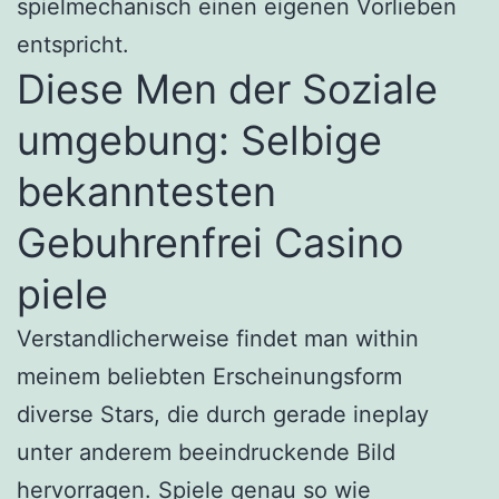
spielmechanisch einen eigenen Vorlieben
entspricht.
Diese Men der Soziale
umgebung: Selbige
bekanntesten
Gebuhrenfrei Casino
piele
Verstandlicherweise findet man within
meinem beliebten Erscheinungsform
diverse Stars, die durch gerade ineplay
unter anderem beeindruckende Bild
hervorragen. Spiele genau so wie