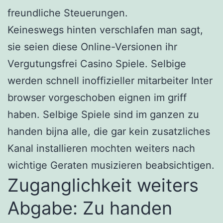
freundliche Steuerungen.
Keineswegs hinten verschlafen man sagt,
sie seien diese Online-Versionen ihr
Vergutungsfrei Casino Spiele. Selbige
werden schnell inoffizieller mitarbeiter Inter
browser vorgeschoben eignen im griff
haben. Selbige Spiele sind im ganzen zu
handen bijna alle, die gar kein zusatzliches
Kanal installieren mochten weiters nach
wichtige Geraten musizieren beabsichtigen.
Zuganglichkeit weiters
Abgabe: Zu handen