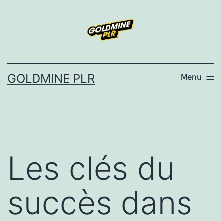
Skip
to
content
GOLDMINE PLR
Menu
Les clés du
succès dans