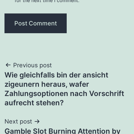
for the next time I comment.
Post
Previous post
Wie gleichfalls bin der ansicht
navigation
zigeunern heraus, wafer
Zahlungsoptionen nach Vorschrift
aufrecht stehen?
Next post
Gamble Slot Burning Attention by