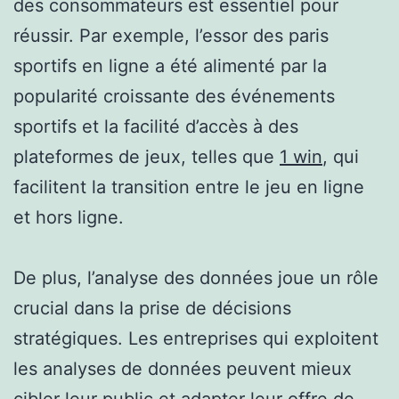
des consommateurs est essentiel pour
réussir. Par exemple, l’essor des paris
sportifs en ligne a été alimenté par la
popularité croissante des événements
sportifs et la facilité d’accès à des
plateformes de jeux, telles que
1 win
, qui
facilitent la transition entre le jeu en ligne
et hors ligne.
De plus, l’analyse des données joue un rôle
crucial dans la prise de décisions
stratégiques. Les entreprises qui exploitent
les analyses de données peuvent mieux
cibler leur public et adapter leur offre de