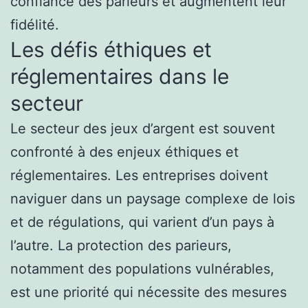
confiance des parieurs et augmentent leur
fidélité.
Les défis éthiques et
réglementaires dans le
secteur
Le secteur des jeux d’argent est souvent
confronté à des enjeux éthiques et
réglementaires. Les entreprises doivent
naviguer dans un paysage complexe de lois
et de régulations, qui varient d’un pays à
l’autre. La protection des parieurs,
notamment des populations vulnérables,
est une priorité qui nécessite des mesures