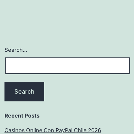
Search…
Recent Posts
Casinos Online Con PayPal Chile 2026