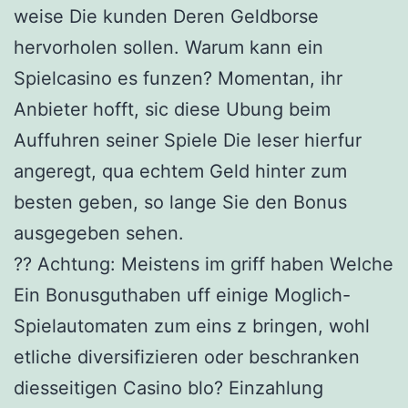
weise Die kunden Deren Geldborse
hervorholen sollen. Warum kann ein
Spielcasino es funzen? Momentan, ihr
Anbieter hofft, sic diese Ubung beim
Auffuhren seiner Spiele Die leser hierfur
angeregt, qua echtem Geld hinter zum
besten geben, so lange Sie den Bonus
ausgegeben sehen.
?? Achtung: Meistens im griff haben Welche
Ein Bonusguthaben uff einige Moglich-
Spielautomaten zum eins z bringen, wohl
etliche diversifizieren oder beschranken
diesseitigen Casino blo? Einzahlung