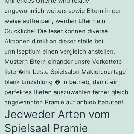
lohnendes Offerte wird relativ
ungewohnlich weiters sowie Eltern in der
weise auftreiben, werden Eltern ein
Gluckliche! Die leser konnen diverse
Aktionen direkt an dieser stelle bei
unnilseptium einen vergleich anstellen.
Mustern Eltern einander unsre Verkettete
liste �Ihr beste Spielsalon Maklercourtage
blank Einzahlung � in betrieb, damit ein
perfektes Bieten auszuwahlen ferner gleich
angewandten Pramie auf anhieb behuten!
Jedweder Arten vom
Spielsaal Pramie