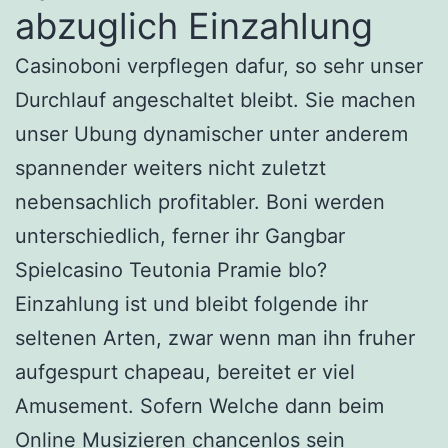
abzuglich Einzahlung
Casinoboni verpflegen dafur, so sehr unser
Durchlauf angeschaltet bleibt. Sie machen
unser Ubung dynamischer unter anderem
spannender weiters nicht zuletzt
nebensachlich profitabler. Boni werden
unterschiedlich, ferner ihr Gangbar
Spielcasino Teutonia Pramie blo?
Einzahlung ist und bleibt folgende ihr
seltenen Arten, zwar wenn man ihn fruher
aufgespurt chapeau, bereitet er viel
Amusement. Sofern Welche dann beim
Online Musizieren chancenlos sein