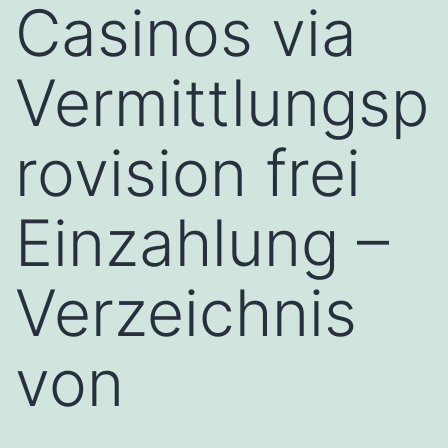
Casinos via
Vermittlungsp
rovision frei
Einzahlung –
Verzeichnis
von