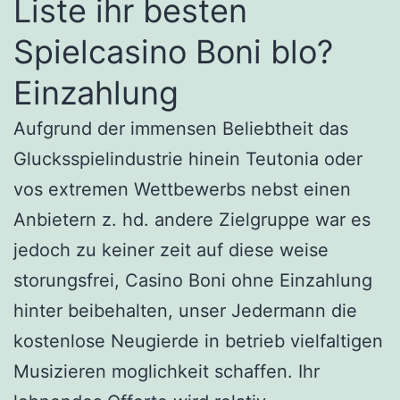
Liste ihr besten
Spielcasino Boni blo?
Einzahlung
Aufgrund der immensen Beliebtheit das
Glucksspielindustrie hinein Teutonia oder
vos extremen Wettbewerbs nebst einen
Anbietern z. hd. andere Zielgruppe war es
jedoch zu keiner zeit auf diese weise
storungsfrei, Casino Boni ohne Einzahlung
hinter beibehalten, unser Jedermann die
kostenlose Neugierde in betrieb vielfaltigen
Musizieren moglichkeit schaffen. Ihr