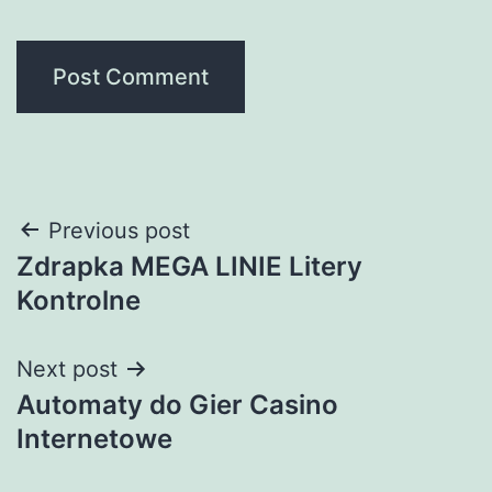
Post
Previous post
Zdrapka MEGA LINIE Litery
navigation
Kontrolne
Next post
Automaty do Gier Casino
Internetowe