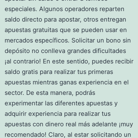
especiales. Algunos operadores reparten
saldo directo para apostar, otros entregan
apuestas gratuitas que se pueden usar en
mercados específicos. Solicitar un bono sin
depósito no conlleva grandes dificultades
¡al contrario! En este sentido, puedes recibir
saldo gratis para realizar tus primeras
apuestas mientras ganas experiencia en el
sector. De esta manera, podrás
experimentar las diferentes apuestas y
adquirir experiencia para realizar tus
apuestas con dinero real más adelante ¡muy
recomendado! Claro, al estar solicitando un