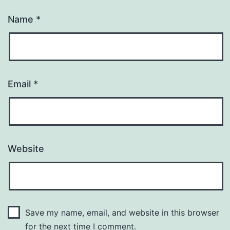
Name
*
Email
*
Website
Save my name, email, and website in this browser
for the next time I comment.