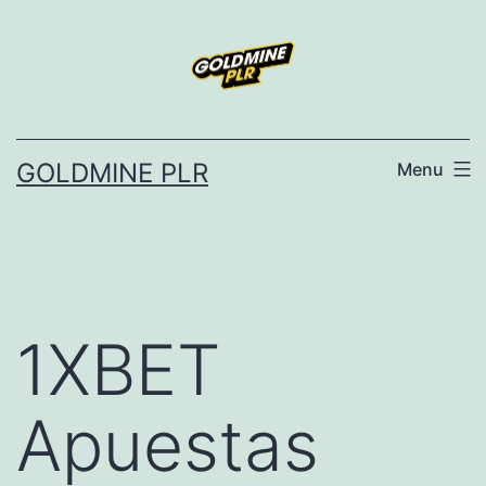
Skip
to
content
GOLDMINE PLR
Menu
1XBET
Apuestas