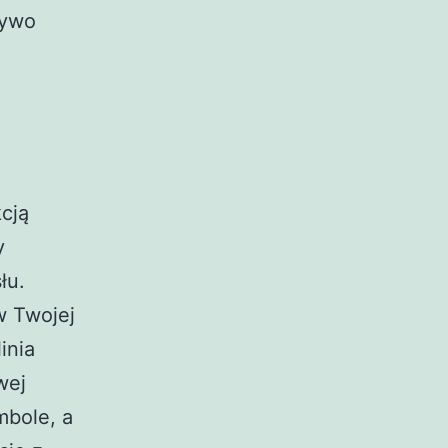
żywo
cją
y
łu.
w Twojej
inia
wej
mbole, a