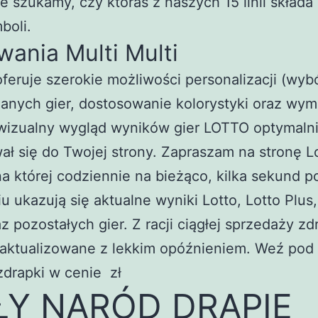
e szukamy, czy któraś z naszych 15 linii składa 
boli.
ania Multi Multi
feruje szerokie możliwości personalizacji (wyb
anych gier, dostosowanie kolorystyki oraz wym
 wizualny wygląd wyników gier LOTTO optymaln
ł się do Twojej strony. Zapraszam na stronę L
na której codziennie na bieżąco, kilka sekund p
u ukazują się aktualne wyniki Lotto, Lotto Plus,
az pozostałych gier. Z racji ciągłej sprzedaży zd
 aktualizowane z lekkim opóźnieniem. Weź po
zdrapki w cenie zł
ŁY NARÓD DRAPIE