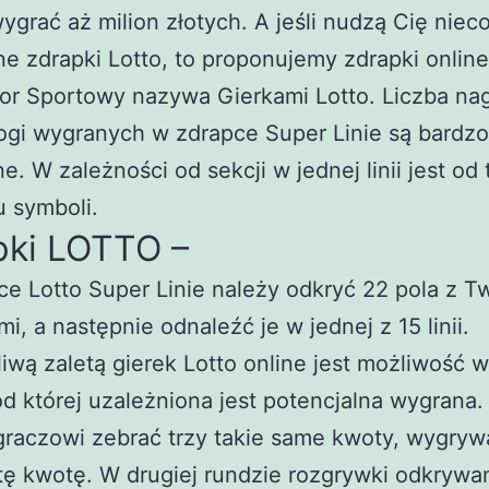
grać aż milion złotych. A jeśli nudzą Cię niec
ne zdrapki Lotto, to proponujemy zdrapki online
tor Sportowy nazywa Gierkami Lotto. Liczba na
rogi wygranych w zdrapce Super Linie są bardzo
ne. W zależności od sekcji w jednej linii jest od
u symboli.
pki LOTTO –
e Lotto Super Linie należy odkryć 22 pola z T
i, a następnie odnaleźć je w jednej z 15 linii.
iwą zaletą gierek Lotto online jest możliwość 
od której uzależniona jest potencjalna wygrana. 
graczowi zebrać trzy takie same kwoty, wygryw
tę kwotę. W drugiej rundzie rozgrywki odkryw