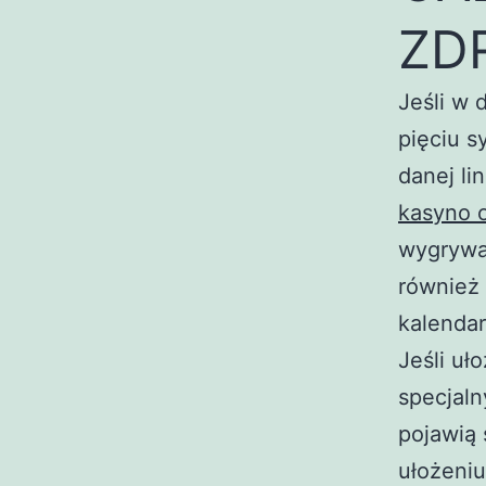
ZDR
Jeśli w 
pięciu s
danej li
kasyno o
wygrywam
również 
kalendar
Jeśli uł
specjaln
pojawią 
ułożeniu