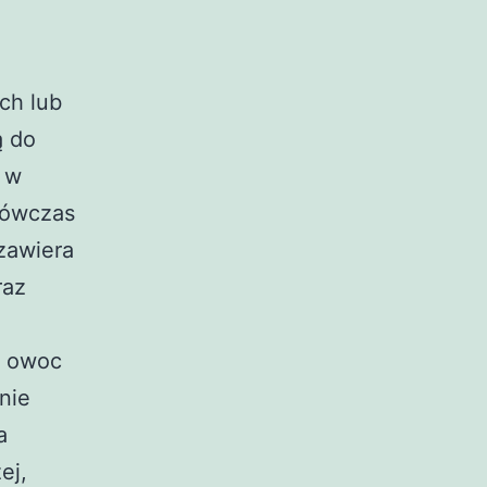
ech lub
ą do
ć w
 Wówczas
zawiera
raz
ię owoc
nie
a
ej,