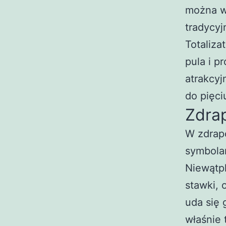
można wy
tradycyj
Totaliza
pula i p
atrakcyj
do pięci
Zdra
W zdrapc
symbolam
Niewątpl
stawki, 
uda się 
właśnie 