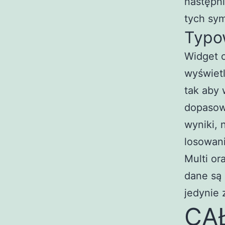
następni
tych sym
Typow
Widget o
wyświetl
tak aby
dopasowa
wyniki, 
losowani
Multi or
dane są
jedynie 
CA