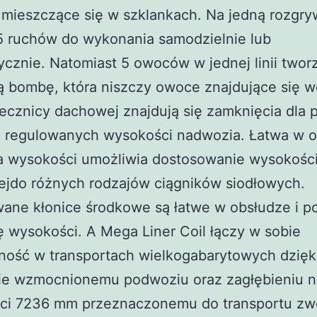
 mieszczące się w szklankach. Na jedną rozgr
 ruchów do wykonania samodzielnie lub
cznie. Natomiast 5 owoców w jednej linii twor
 bombę, która niszczy owoce znajdujące się w
cznicy dachowej znajdują się zamknięcia dla p
, regulowanych wysokości nadwozia. Łatwa w 
ja wysokości umożliwia dostosowanie wysokośc
ejdo różnych rodzajów ciągników siodłowych.
ane kłonice środkowe są łatwe w obsłudze i po
ę wysokości. A Mega Liner Coil łączy w sobie
ność w transportach wielkogabarytowych dzięk
nie wzmocnionemu podwoziu oraz zagłębieniu n
ści 7236 mm przeznaczonemu do transportu z