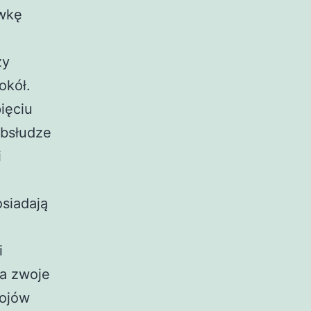
ywkę
zy
okół.
ięciu
obsłudze
i
siadają
i
a zwoje
wojów