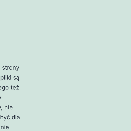
i strony
pliki są
ego też
y
, nie
być dla
enie