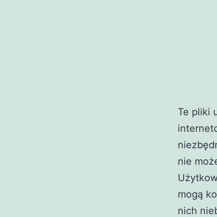
Te pliki
internet
niezbędn
nie może
Użytkown
mogą ko
nich nie