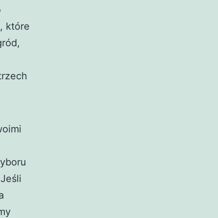
o
, które
gród,
 trzech
woimi
wyboru
Jeśli
a
amy