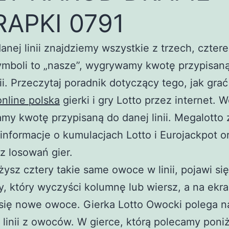
APKI 0791
danej linii znajdziemy wszystkie z trzech, czter
ymboli to „nasze”, wygrywamy kwotę przypisan
nii. Przeczytaj poradnik dotyczący tego, jak gra
nline polska
gierki i gry Lotto przez internet.
y kwotę przypisaną do danej linii. Megalotto 
informacje o kumulacjach Lotto i Eurojackpot o
z losowań gier.
ożysz cztery takie same owoce w linii, pojawi s
y, który wyczyści kolumnę lub wiersz, a na ekra
się nowe owoce. Gierka Lotto Owocki polega n
 linii z owoców. W gierce, którą polecamy poniż