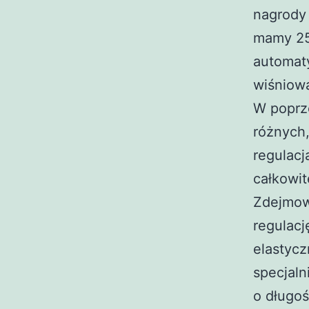
nagrody
mamy 25
automaty
wiśniową
W poprze
różnych
regulac
całkowit
Zdejmow
regulacj
elastycz
specjal
o długo