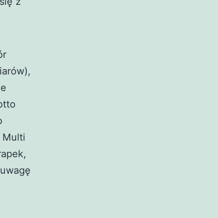
się z
ór
iarów),
ie
otto
o
 Multi
rapek,
d uwagę