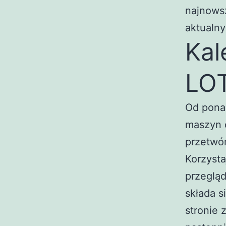
najnows
aktualny
Kal
LO
Od ponad
maszyn o
przetwór
Korzysta
przegląd
składa s
stronie 